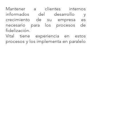
Mantener a clientes internos
informados del desarrollo y
crecimiento de su empresa es
necesario para los procesos de
fidelización.
Vital tiene experiencia en estos
procesos y los implementa en paralelo
a la comunicación en los medios.
Relacionamiento
Una marca, una empresa, siempre está
en relación con su entorno, por eso
tenemos una eficiente estrategia para
definir sus stakeholders, gestionar y
acompañar en el proceso de
relacionamiento que permita generar
beneficios para la compañía.