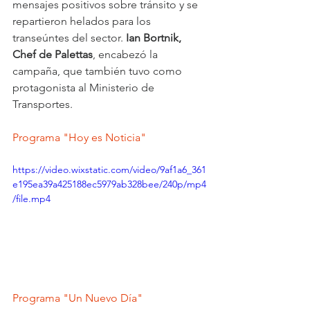
mensajes positivos sobre tránsito y se 
repartieron helados para los 
transeúntes del sector. 
Ian Bortnik, 
Chef de Palettas
, encabezó la 
campaña, que también tuvo como 
protagonista al Ministerio de 
Transportes.
Programa "Hoy es Noticia"
https://video.wixstatic.com/video/9af1a6_361
e195ea39a425188ec5979ab328bee/240p/mp4
/file.mp4
Programa "Un Nuevo Día"