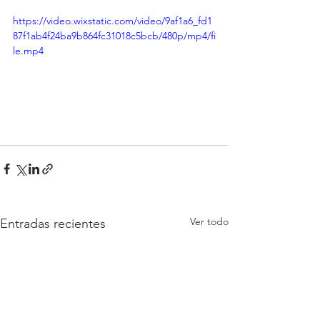
https://video.wixstatic.com/video/9af1a6_fd1
87f1ab4f24ba9b864fc31018c5bcb/480p/mp4/fi
le.mp4
Ver todo
Entradas recientes