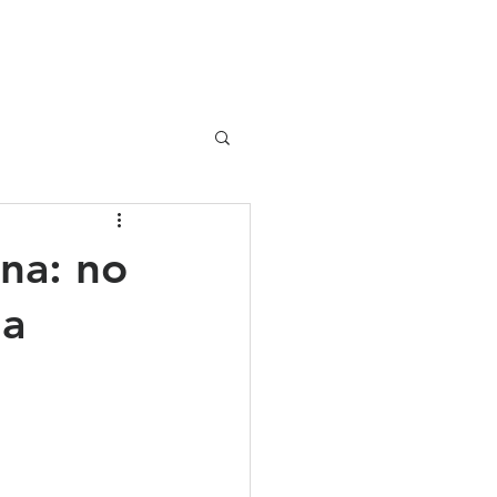
UIPO
CLIENTES
na: no
na