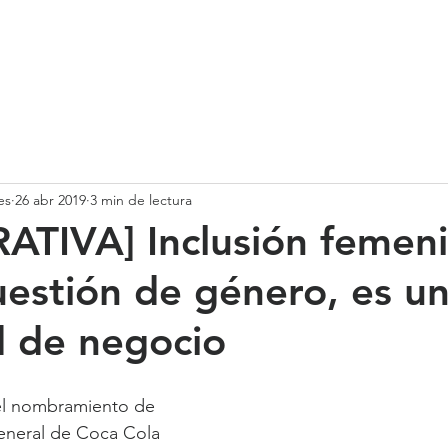
SOMOS
SERVICIOS
CASOS DE ÉXITO
NUESTRO EQ
es
26 abr 2019
3 min de lectura
TIVA] Inclusión femeni
uestión de género, es u
d de negocio
 el nombramiento de 
eneral de Coca Cola 