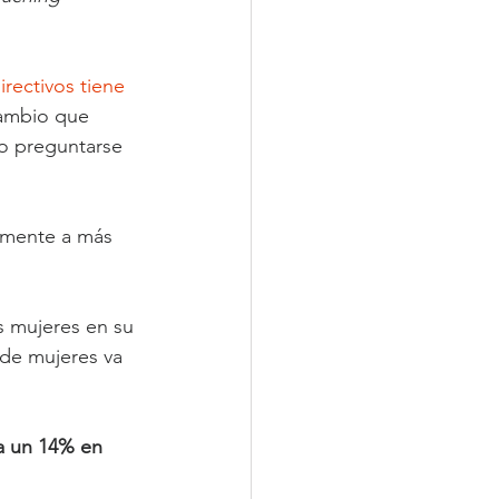
rectivos tiene 
cambio que 
do preguntarse 
amente a más 
as mujeres en su 
 de mujeres va 
a un 14% en 