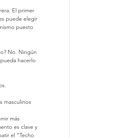
era. El primer 
es puede elegir 
 mismo puesto 
zgo? No. Ningún 
 pueda hacerlo 
os.
es masculinos
umir más 
ento es clave y 
tir el “Techo 