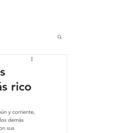
UIPO
CLIENTES
s
s rico
ún y corriente, 
 los demás 
on sus 