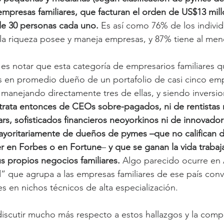
mpresas familiares, que facturan el orden de US$13 mill
e 30 personas cada uno. 
Es así como 76% de los indivi
la riqueza posee y maneja empresas, y 87% tiene al me
es notar que esta categoría de empresarios familiares q
s en promedio dueño de un portafolio de casi cinco em
 manejando directamente tres de ellas, y siendo inversio
trata entonces de CEOs sobre-pagados, ni de rentistas r
ars, sofisticados financieros neoyorkinos ni de innovador
mayoritariamente de dueños de pymes –que no califican 
r en Forbes o en Fortune
– 
y que se ganan la vida traba
s propios negocios familiares.
 Algo parecido ocurre en
nd” que agrupa a las empresas familiares de ese país conv
en nichos técnicos de alta especialización.
scutir mucho más respecto a estos hallazgos y la compo