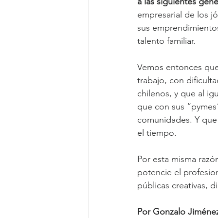
a las siguientes gen
empresarial de los j
sus emprendimientos 
talento familiar.
Vemos entonces que 
trabajo, con dificult
chilenos, y que al ig
que con sus “pymes” 
comunidades. Y que c
el tiempo.
Por esta misma razón
potencie el profesion
públicas creativas,
Por Gonzalo Jiméne