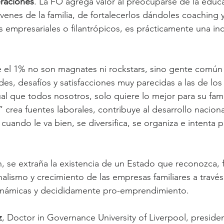
eraciones
. La FO agrega valor al preocuparse de la educ
óvenes de la familia, de fortalecerlos dándoles coaching
empresariales o filantrópicos, es prácticamente una in
el 1% no son magnates ni rockstars, sino gente común y
ades, desafíos y satisfacciones muy parecidas a las de lo
ual que todos nosotros, solo quiere lo mejor para su famil
crea fuentes laborales, contribuye al desarrollo nacional
uando le va bien, se diversifica, se organiza e intenta 
, se extraña la existencia de un Estado que reconozca, 
alismo y crecimiento de las empresas familiares a través 
 dinámicas y decididamente pro-emprendimiento.
z
, Doctor in Governance University of Liverpool, preside