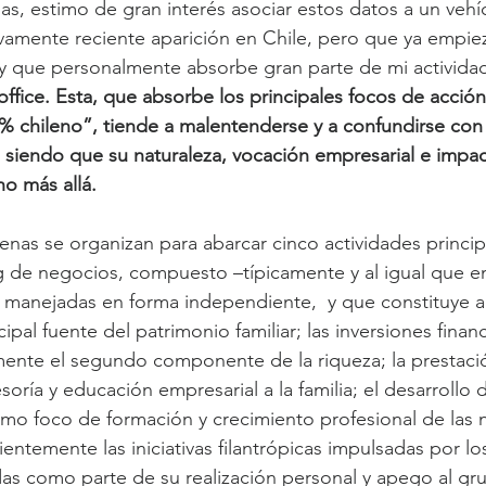
ias, estimo de gran interés asociar estos datos a un vehí
ivamente reciente aparición en Chile, pero que ya empiez
y que personalmente absorbe gran parte de mi actividad
 office. Esta, que absorbe los principales focos de acción
 chileno”, tiende a malentenderse y a confundirse con 
; siendo que su naturaleza, vocación empresarial e impac
ho más allá.
ilenas se organizan para abarcar cinco actividades principa
g de negocios, compuesto –típicamente y al igual que e
manejadas en forma independiente,  y que constituye al
ipal fuente del patrimonio familiar; las inversiones finan
ente el segundo componente de la riqueza; la prestació
soría y educación empresarial a la familia; el desarrollo
o foco de formación y crecimiento profesional de las 
ientemente las iniciativas filantrópicas impulsadas por 
ladas como parte de su realización personal y apego al gr