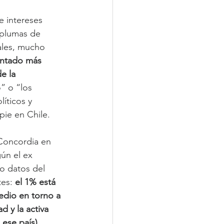
e intereses 
 plumas de 
ales, mucho 
entado más 
e la 
” o “los 
íticos y 
pie en Chile.
Concordia en 
ún el ex 
o datos del 
es: 
el 1% está 
dio en torno a 
 y la activa 
ese país), 