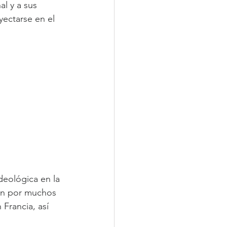
l y a sus 
yectarse en el 
deológica en la 
ón por muchos 
Francia, así 