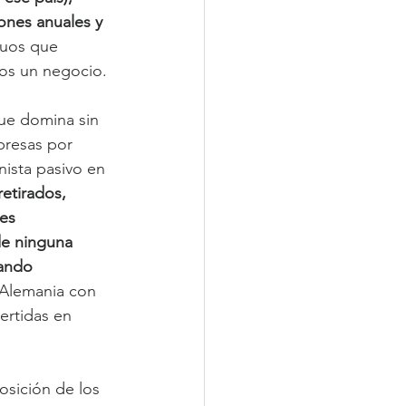
ones anuales y 
duos que 
nos un negocio.
ue domina sin 
presas por 
nista pasivo en 
etirados, 
es 
de ninguna 
jando 
 Alemania con 
ertidas en 
sición de los 