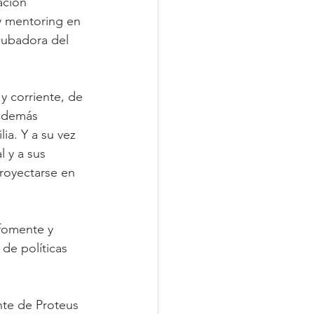
ación 
 y mentoring en 
cubadora del 
 corriente, de 
s demás 
ia. Y a su vez 
 y a sus 
proyectarse en 
fomente y 
de políticas 
nte de Proteus 