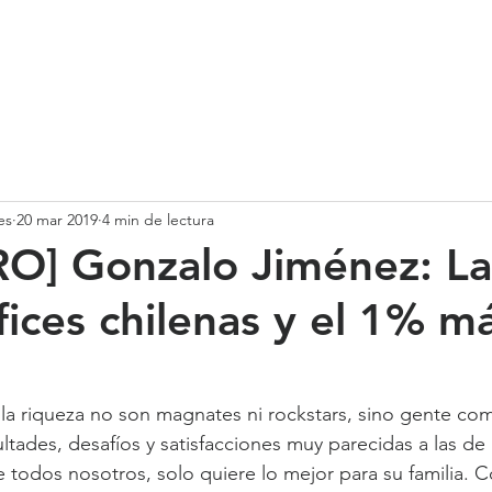
SOMOS
SERVICIOS
CASOS DE ÉXITO
NUESTRO EQ
es
20 mar 2019
4 min de lectura
RO] Gonzalo Jiménez: La
fices chilenas y el 1% má
a riqueza no son magnates ni rockstars, sino gente com
ultades, desafíos y satisfacciones muy parecidas a las de
e todos nosotros, solo quiere lo mejor para su familia. C