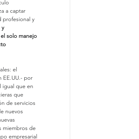
culo 
a a captar 
 profesional y 
 y 
el solo manejo 
to 
les: el 
n EE.UU.- por 
 igual que en 
cieras que 
n de servicios 
 de nuevos 
nuevas 
los miembros de 
upo empresarial 