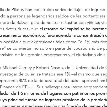
la de Piketty han construido series de flujos de ingreso 
ado a personajes legendarios salidos de las portentosas
oré de Balzac, para demostrar e ilustrar con viñetas vit
os datos duros, que 
el retorno del capital se ha increm
crecimiento económico, favoreciendo la concentración d
o ocasión a que expresiones tales como “el 1% más rico
” se conviertan no solo en parte del vocabulario de pol
también de los propios empresarios y el ciudadano de a 
s Michael Carney y Robert Nason, de la Universidad de 
nvestigar de quién se trataba ese 1% –el mismo que seg
resenta 40% de la riqueza total del país-, aprovechand
Finance de EE.UU. Sus hallazgos resultaron sorprendent
edor de 1,6 millones de hogares con patrimonios prome
uya principal fuente de ingresos proviene de la propiedad
 pequeñas y medianas (según clasificación de pymes de 