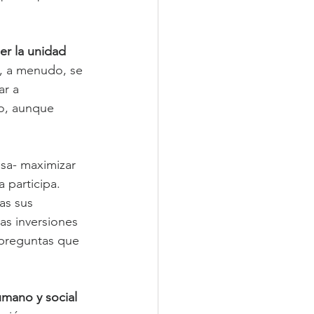
r la unidad 
 y, a menudo, se 
r a 
vo, aunque 
sa- maximizar 
 participa. 
as sus 
as inversiones 
 preguntas que 
humano y social 