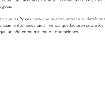
cesitan capital tanto para seguir creciendo como para no
egocio”.
lan que las Pymes para que puedan entrar a la plataforma
nciamiento, necesitan al menos que facturen sobre los 
ngan un año como mínimo de operaciones.