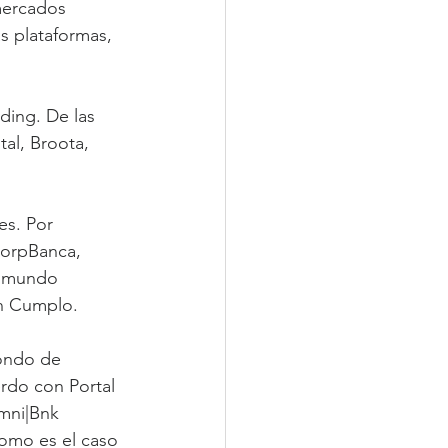
mercados 
 plataformas, 
ding. De las 
al, Broota, 
es. Por 
CorpBanca, 
l mundo 
en Cumplo.
ondo de 
rdo con Portal 
Omni|Bnk
omo es el caso 