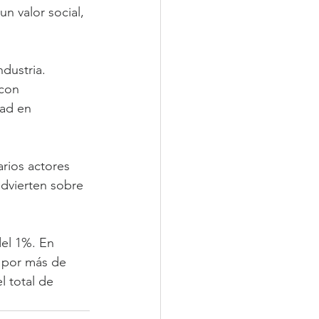
n valor social, 
ndustria. 
con 
dad en 
rios actores 
advierten sobre 
del 1%. En 
 por más de 
l total de 