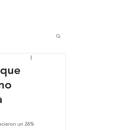
UIPO
CLIENTES
 que
eno
a
recieron un 26% 