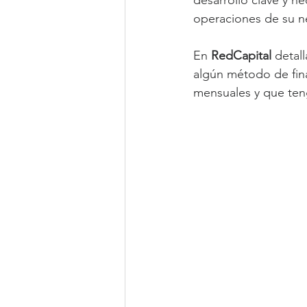
desarrollo clave y ne
operaciones de su n
En 
RedCapital
 detal
algún método de fina
mensuales y que te