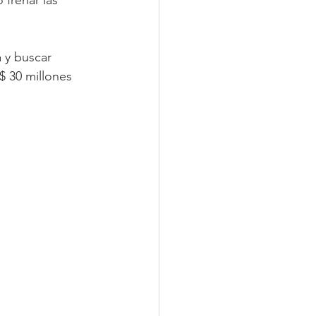
 frenar las 
 y buscar 
$ 30 millones 