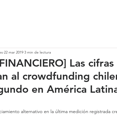
SOMOS
SERVICIOS
CASOS DE ÉXITO
NUESTRO EQ
es
22 mar 2019
3 min de lectura
FINANCIERO] Las cifras
an al crowdfunding chil
undo en América Latin
iamiento alternativo en la última medición registrada c