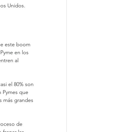
dos Unidos.
que este boom 
 Pyme en los 
ntren al 
asi el 80% son 
on Pymes que 
s más grandes 
roceso de 