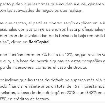
pacto piden que las firmas que acudan a ellos, generen u
 con las actividades de negocios que realizan.
tas que captan, el perfil es diverso según explican en la i
sionales con sus primeros ahorros hasta profesionales 
urrieron de la volatilidad de la bolsa o la baja rentabili
ales”, dicen en 
RedCapital
.
lidad fluctúan entre un 7% hasta un 13%, según revelan va
e ello, a la hora de invertir algunas de estas compañías 
tipo de inversiones, como es el caso de Broota.
or indican que las tasas de default no superan más allá 
do financiar en siete años un total de 16 mil préstamos
anciados, la tasa de default llegó en 2018 a un 0,42% en e
33% en créditos de factura.