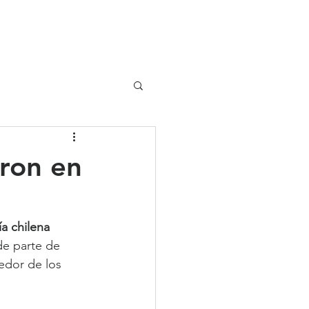
UIPO
CLIENTES
ron en
ía chilena
e parte de 
edor de los 