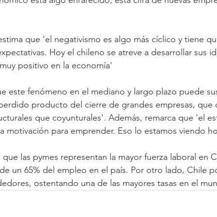
ómico está algo enrarecido, esta cifra de nuevas empres
estima que 'el negativismo es algo más cíclico y tiene qu
pectativas. Hoy el chileno se atreve a desarrollar sus id
muy positivo en la economía'
ue este fenómeno en el mediano y largo plazo puede sust
 perdido producto del cierre de grandes empresas, que
ucturales que coyunturales'. Además, remarca que 'el es
na motivación para emprender. Eso lo estamos viendo ho
 que las pymes representan la mayor fuerza laboral en Ch
e un 65% del empleo en el país. Por otro lado, Chile p
edores, ostentando una de las mayores tasas en el mu