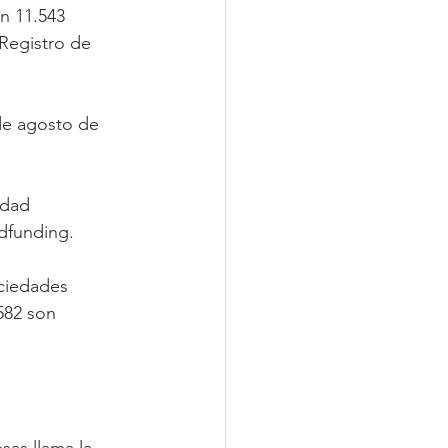
n 11.543 
 Registro de 
de agosto de 
idad 
dfunding.
ociedades 
582 son 