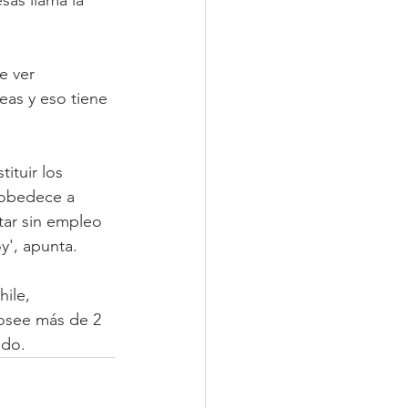
as llama la 
e ver 
eas y eso tiene 
ituir los 
 obedece a 
tar sin empleo 
y', apunta.
ile, 
osee más de 2 
ndo.