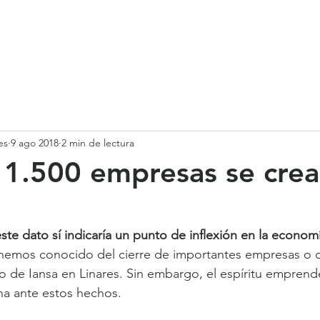
SOMOS
SERVICIOS
CASOS DE ÉXITO
NUESTRO EQ
es
9 ago 2018
2 min de lectura
1.500 empresas se crea
ste dato sí indicaría un punto de inflexión en la econom
 hemos conocido del cierre de importantes empresas o d
so de Iansa en Linares. Sin embargo, el espíritu emprend
na ante estos hechos.