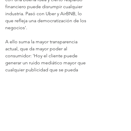
financiero puede disrumpir cualquier 
industria. Pasó con Uber y AirBNB, lo 
que refleja una democratización de los 
negocios'.
A ello suma la mayor transparencia 
actual, que da mayor poder al 
consumidor: 'Hoy el cliente puede 
generar un ruido mediático mayor que 
cualquier publicidad que se pueda 
comprar, porque si no cumples una 
promesa publicitaria te conviertes en 
una marca bipolar, que dice algo y 
hace otra cosa'. Lo ejemplifica con 
Zara, empresa española que cumple 
con su promesa de tener nuevas 
colecciones cada 15 días en todos sus 
locales en el mundo, pues su inversión 