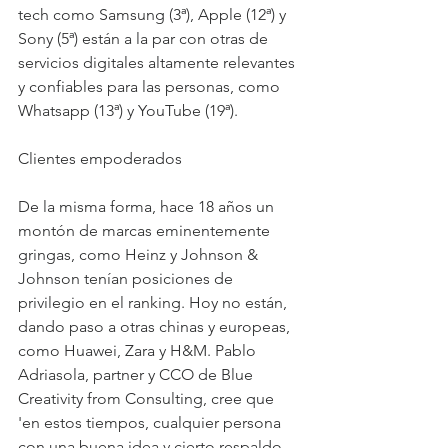
tech como Samsung (3ª), Apple (12ª) y 
Sony (5ª) están a la par con otras de 
servicios digitales altamente relevantes 
y confiables para las personas, como 
Whatsapp (13ª) y YouTube (19ª).
Clientes empoderados
De la misma forma, hace 18 años un 
montón de marcas eminentemente 
gringas, como Heinz y Johnson & 
Johnson tenían posiciones de 
privilegio en el ranking. Hoy no están, 
dando paso a otras chinas y europeas, 
como Huawei, Zara y H&M. Pablo 
Adriasola, partner y CCO de Blue 
Creativity from Consulting, cree que 
'en estos tiempos, cualquier persona 
con una buena idea y cierto respaldo 