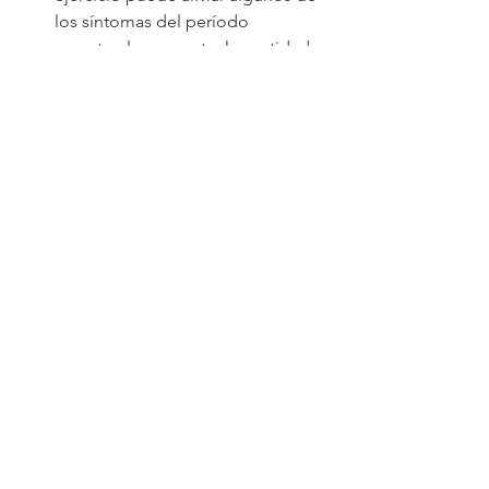
los síntomas del período 
menstrual y aumentar la cantidad 
de sueño profundo.
Asegúrese que su dormitorio esté 
oscuro, fresco y silencioso y que 
sus almohadas, cama y frazadas 
sean cómodas.
Ver todo
Entradas recientes