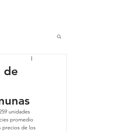
UIPO
CLIENTES
 de
omunas
.259 unidades 
icies promedio 
 precios de los 