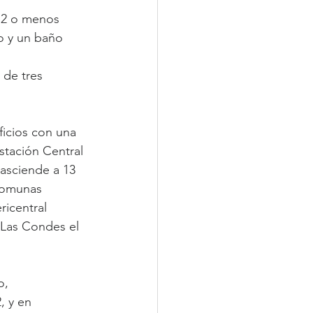
 2 o menos 
o y un baño 
 de tres 
icios con una 
stación Central 
asciende a 13 
comunas 
icentral 
 Las Condes el 
o, 
, y en 