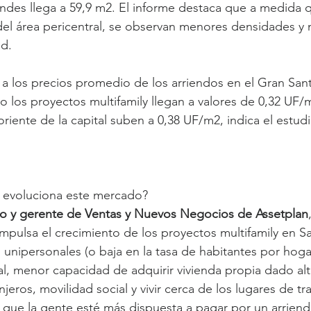
ndes llega a 59,9 m2. El informe destaca que a medida q
del área pericentral, se observan menores densidades y
ad.
n a los precios promedio de los arriendos en el Gran Sant
o los proyectos multifamily llegan a valores de 0,32 UF/m
riente de la capital suben a 0,38 UF/m2, indica el estudi
 evoluciona este mercado?
cio y gerente de Ventas y Nuevos Negocios de Assetplan
impulsa el crecimiento de los proyectos multifamily en Sa
nipersonales (o baja en la tasa de habitantes por hoga
nal, menor capacidad de adquirir vivienda propia dado a
njeros, movilidad social y vivir cerca de los lugares de t
 que la gente esté más dispuesta a pagar por un arriend