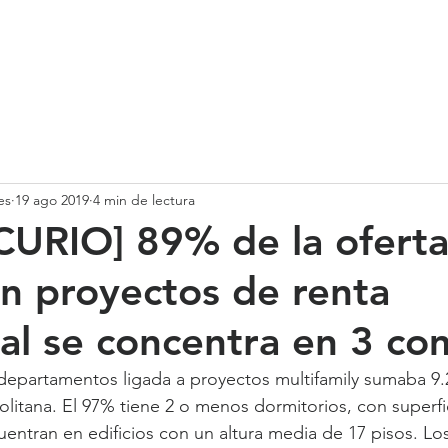
SOMOS
SERVICIOS
CASOS DE ÉXITO
NUESTRO EQ
es
19 ago 2019
4 min de lectura
URIO] 89% de la oferta
n proyectos de renta
ial se concentra en 3 c
e departamentos ligada a proyectos multifamily sumaba 9
litana. El 97% tiene 2 o menos dormitorios, con superf
uentran en edificios con un altura media de 17 pisos. Los