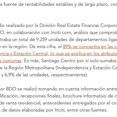
 fuente de rentabilidades estables y de largo plazo, con
dio realizado por la División Real Estate Finanzas Corpora
, en colaboración con Inciti.com, análisis que comprob
straba un total de 9.259 unidades de departamentos liga
en la región. De esta cifra, el 
89% se concentra en las 
cia y Estación Central, lo que se explica en los atribut
as comunas
. Es más, Santiago Centro por sí solo sumaba 
e la Región Metropolitana (Independencia y Estación Ce
 y 6,9% de las unidades, respectivamente).
por BDO se realizó tomando en cuenta información entre
ficación, recepciones finales, brochure informativo de c
de renta residencial, antecedentes entregados por el c
 de datos elaboradas por Inciti, entre otras fuentes.