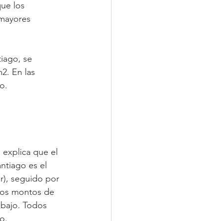
ue los 
 mayores 
iago, se 
2. En las 
o.
, explica que el 
ntiago es el 
r), seguido por 
ltos montos de 
rabajo. Todos 
o.