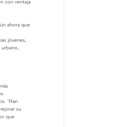
n con ventaja 
aún ahora que 
nas jóvenes, 
a urbano, 
más 
es 
os. 'Han 
mejorar su 
yor que 