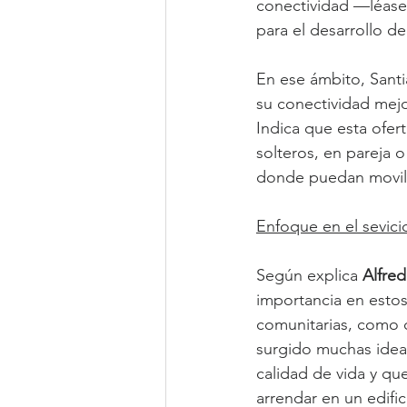
conectividad —léase
para el desarrollo de
En ese ámbito, Sant
su conectividad mejoró
Indica que esta ofer
solteros, en pareja o
donde puedan moviliz
Enfoque en el sevici
Según explica 
Alfred
importancia en estos
comunitarias, como cl
surgido muchas ideas
calidad de vida y que
arrendar en un edifici