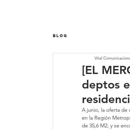
Blog
Vital Comunicacion
[EL MERC
deptos e
residenc
A junio, la oferta d
en la Región Metropo
de 35,6 M2, y se enc