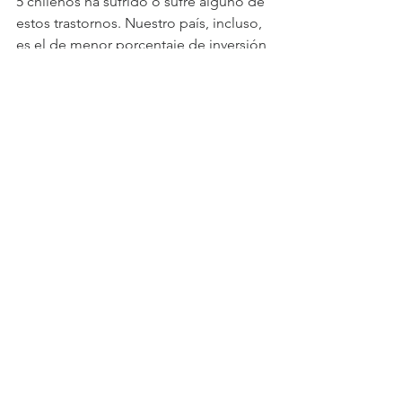
5 chilenos ha sufrido o sufre alguno de 
estos trastornos. Nuestro país, incluso, 
es el de menor porcentaje de inversión 
en Salud Mental entre todos los 
miembros de la OCDE, con un 2,1% 
del presupuesto total de salud 
destinado a esta línea, 6% debajo de lo 
recomendado por la OMS.
Esta realidad dimensiona la 
importancia del deporte para combatir 
los cuadros depresivos, volviéndose un 
excelente aliado, razón por la cual los 
especialistas optan por disminuir los 
fármacos y recomendar la actividad 
física como una de las alternativas para 
enfrentar este problema.