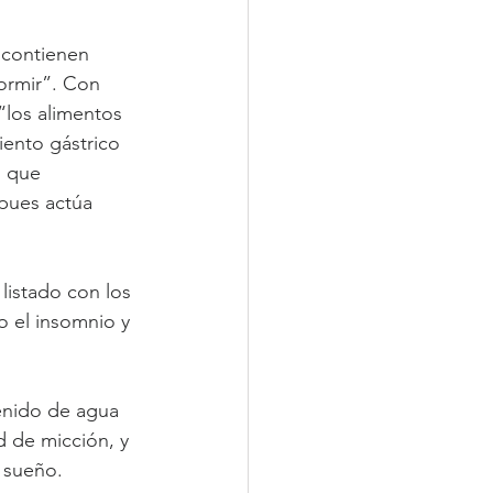
 contienen 
ormir”. Con 
“los alimentos 
ento gástrico 
s que 
pues actúa 
 listado con los 
 el insomnio y 
enido de agua 
d de micción, y 
l sueño.