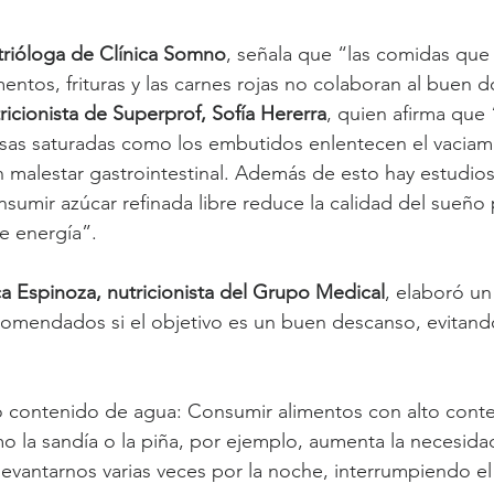
trióloga de Clínica Somno
, señala que “las comidas que
ntos, frituras y las carnes rojas no colaboran al buen d
ricionista de Superprof, Sofía Hererra
, quien afirma que 
sas saturadas como los embutidos enlentecen el vaciami
 malestar gastrointestinal. Además de esto hay estudio
mir azúcar refinada libre reduce la calidad del sueño 
e energía”.
a Espinoza, nutricionista del Grupo Medical
, elaboró un
omendados si el objetivo es un buen descanso, evitando
to contenido de agua: Consumir alimentos con alto cont
o la sandía o la piña, por ejemplo, aumenta la necesida
levantarnos varias veces por la noche, interrumpiendo e