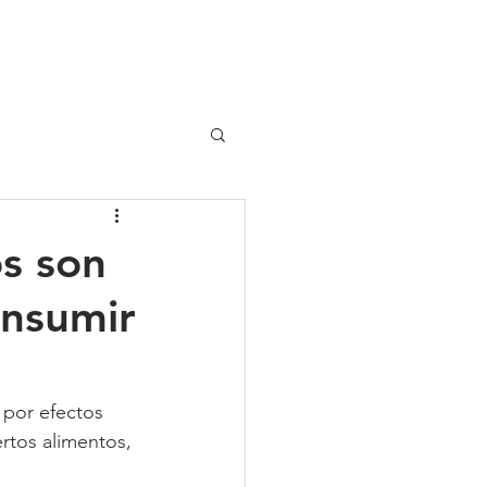
UIPO
CLIENTES
s son
onsumir
 por efectos 
ertos alimentos, 