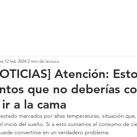
SOMOS
SERVICIOS
CASOS DE ÉXITO
NUESTRO EQ
es
12 feb 2024
2 min de lectura
TICIAS] Atención: Esto
entos que no deberías c
ir a la cama
 estado marcados por altas temperaturas, situación que,
 el inicio del sueño. Si a esto sumamos el consumo de ci
puede convertirse en un verdadero problema.