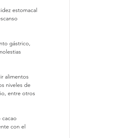
idez estomacal 
descanso 
nto gástrico, 
olestias 
r alimentos 
os niveles de 
ño, entre otros 
o cacao 
nte con el 