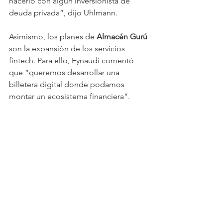
hacerlo con algún inversionista de 
deuda privada”, dijo Uhlmann. 
Asimismo, los planes de 
Almacén Gurú
son la expansión de los servicios 
fintech. Para ello, Eynaudi comentó 
que “queremos desarrollar una 
billetera digital donde podamos 
montar un ecosistema financiera”.
Añadió que “estamos desarrollando 
un ecosistema de servicios fintech, por 
lo que estamos buscando socios para 
crecer rápido. El mundo fintech está 
avanzando hacia la colaboración, por 
lo que es una invitación a sacar este 
proyecto”.
Uhlmann apuntó que uno de los focos 