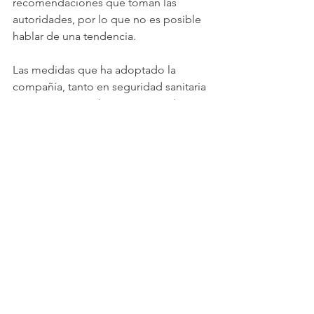
recomendaciones que toman las 
autoridades, por lo que no es posible 
hablar de una tendencia.
Las medidas que ha adoptado la 
compañía, tanto en seguridad sanitaria 
como para que el sistema no colapse, 
señalan que están "en contacto 
permanente con los comercios 
adheridos. Entendemos que hoy el 
delivery tiene una relevancia especial y 
está tomando un rol social. Lo 
tomamos con la importancia que tiene 
de asegurar un servicio acorde a las 
necesidades de los usuarios".
La aplicación habilitó una nueva 
funcionalidad que permite a los 
usuarios indicar un lugar donde el 