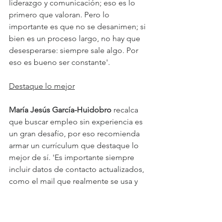
liderazgo y comunicación; eso es lo 
primero que valoran. Pero lo 
importante es que no se desanimen; si 
bien es un proceso largo, no hay que 
desesperarse: siempre sale algo. Por 
eso es bueno ser constante'.
Destaque lo mejor
María Jesús García-Huidobro
 recalca 
que buscar empleo sin experiencia es 
un gran desafío, por eso recomienda 
armar un currículum que destaque lo 
mejor de sí. 'Es importante siempre 
incluir datos de contacto actualizados, 
como el mail que realmente se usa y 
teléfono de contacto. Debe incluir una 
sección que se llame ‘Objetivo 
Laboral’, que sea un resumen corto y 