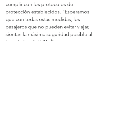
cumplir con los protocolos de 
protección establecidos. “Esperamos 
que con todas estas medidas, los 
pasajeros que no pueden evitar viajar, 
sientan la máxima seguridad posible al 
hacerlo”, señaló 
Narli
.
Ver todo
Entradas recientes