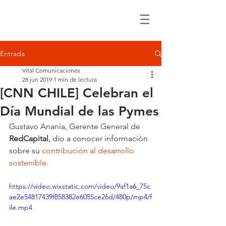
Entrada
Vital Comunicaciones
28 jun 2019
1 min de lectura
[CNN CHILE] Celebran el
Día Mundial de las Pymes
Gustavo Ananía,
Gerente General de
RedCapital
, dio a conocer información 
sobre su 
contribución al desarrollo 
sostenible
.
https://video.wixstatic.com/video/9af1a6_75c
ae2e54817439f858382e6055ce26d/480p/mp4/f
ile.mp4