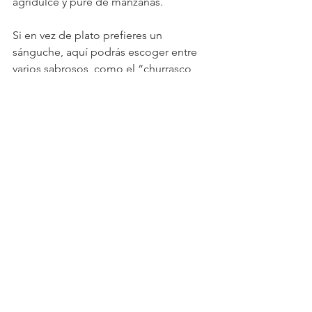
agridulce y puré de manzanas.
Si en vez de plato prefieres un 
sánguche, aquí podrás escoger entre 
varios sabrosos, como el “churrasco 
kunstmann“, que lleva churrasco, palta, 
tomate, tocino, mayo casera y el 
chucrut que le da el toque alemán.
No dejes de pedir postre, que todos 