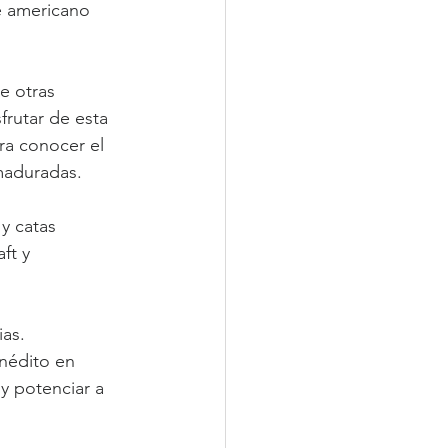
e americano 
e otras 
frutar de esta 
ra conocer el 
 maduradas.
y catas 
ft y 
as. 
nédito en 
 
y potenciar a 