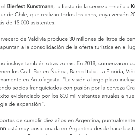
el 
Bierfest Kunstmann
, la fiesta de la cerveza —señala 
K
r de Chile, que realizan todos los años, cuya versión 202
s de 15.000 asistentes.
vecero de Valdivia produce 30 millones de litros de cerv
apuntan a la consolidación de la oferta turística en el lug
upo incluye también otras zonas. En 2018, comenzaron c
enen los Craft Bar en Ñuñoa, Barrio Italia, La Florida, Viñ
amente en Antofagasta. “La visión a largo plazo incluye
cando socios franquiciados con pasión por la cerveza Craf
xito evidenciado por los 800 mil visitantes anuales a nue
egia de expansión”.
d portas de cumplir diez años en Argentina, puntualmente
ann
 está muy posicionada en Argentina desde hace basta