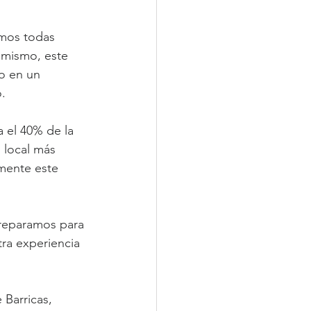
mos todas 
 mismo, este 
o en un 
o.
 el 40% de la 
 local más 
mente este 
reparamos para 
ra experiencia 
 Barricas, 