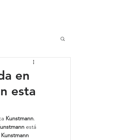
UIPO
CLIENTES
da en
n esta
ca 
Kunstmann
. 
unstmann 
está 
a Kunstmann 