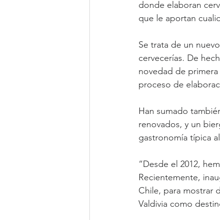
donde elaboran cerve
que le aportan cuali
Se trata de un nuev
cervecerías. De hech
novedad de primera m
proceso de elaboraci
Han sumado también z
renovados, y un bierg
gastronomía típica a
“Desde el 2012, hemo
Recientemente, inaug
Chile, para mostrar d
Valdivia como destino