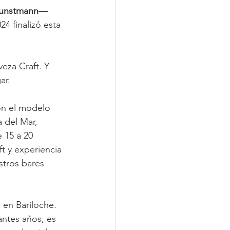
unstmann
— 
4 finalizó esta 
eza Craft. Y 
ar.
on el modelo 
a del Mar, 
 15 a 20 
t y experiencia 
stros bares 
 en Bariloche.
ntes años, es 