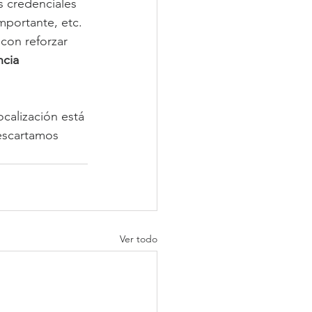
 credenciales 
mportante, etc. 
con reforzar 
cia 
calización está 
descartamos 
Ver todo