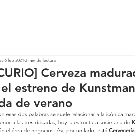
SOMOS
SERVICIOS
CASOS DE ÉXITO
NUESTRO EQ
es
6 feb 2024
3 min de lectura
CURIO] Cerveza madura
, el estreno de Kunstman
da de verano
on esas dos palabras se suele relacionar a la icónica mar
rior a las tres décadas, hoy la estructura societaria de 
K
n el área de negocios. Así, por un lado, está 
Cervecerí