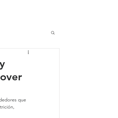
UIPO
CLIENTES
y
mover
ndedores que 
rición, 