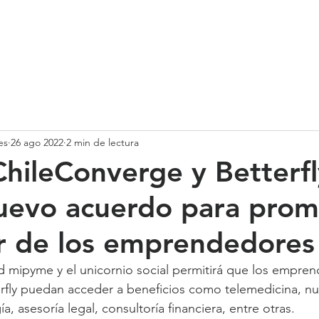
SOMOS
SERVICIOS
CASOS DE ÉXITO
NUESTRO EQ
es
26 ago 2022
2 min de lectura
hileConverge y Betterfl
uevo acuerdo para pro
r de los emprendedores
red mipyme y el unicornio social permitirá que los empre
erfly puedan acceder a beneficios como telemedicina, nut
a, asesoría legal, consultoría financiera, entre otras.