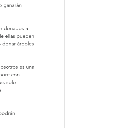
lo ganarán 
án donados a 
e ellas pueden 
o donar árboles 
nosotros es una 
abore con 
es solo 
e 
podrán 