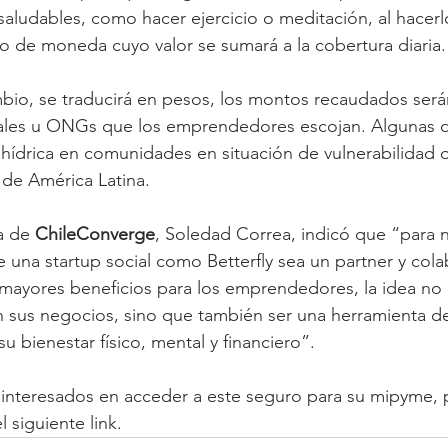
saludables, como hacer ejercicio o meditación, al hacer
po de moneda cuyo valor se sumará a la cobertura diaria.
io, se traducirá en pesos, los montos recaudados ser
ciales u ONGs que los emprendedores escojan. Algunas d
is hídrica en comunidades en situación de vulnerabilidad 
 de América Latina.
a de 
ChileConverge
, Soledad Correa, indicó que “para 
e una startup social como Betterfly sea un partner y col
mayores beneficios para los emprendedores, la idea no 
n sus negocios, sino que también ser una herramienta d
u bienestar físico, mental y financiero”.
nteresados en acceder a este seguro para su mipyme, 
l siguiente link.