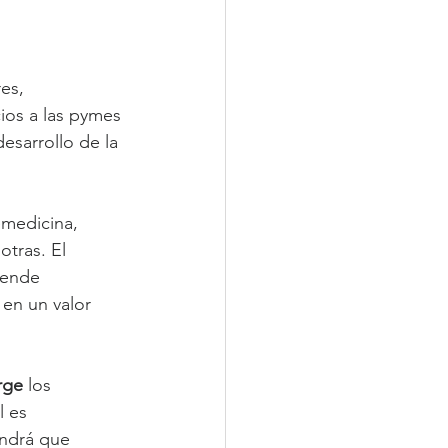
es, 
cios a las pymes 
desarrollo de la 
emedicina, 
otras. El 
tende 
en un valor 
rge 
los 
 es 
ndrá que 