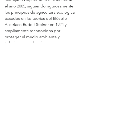
el año 2005, siguiendo rigurosamente 
los principios de agricultura ecológica 
basados en las teorías del filósofo 
Austriaco Rudolf Steiner en 1924 y 
ampliamente reconocidos por 
proteger el medio ambiente y 
trabajadores, además de asegurar un 
futuro a largo plazo para nuestros 
viñedos al prescindir de fertilizantes, 
pesticidas, herbicidas industriales y 
otras prácticas que acaban por 
erosionar los suelos y deteriorar las 
parras. Afortunadamente, ya son varias 
las viñas y proyectos en Chile que 
están abrazando la agricultura 
biodinámica, y esperamos que pronto 
se unan muchas más.