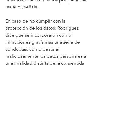
usuario', señala.
En caso de no cumplir con la 
protección de los datos, Rodríguez 
dice que se incorporaron como 
infracciones gravísimas una serie de 
conductas, como destinar 
maliciosamente los datos personales a 
una finalidad distinta de la consentida 
por el titular; vulnerar el deber de 
secreto o confidencialidad sobre los 
datos personales sensibles, entre otras.
Servicios a la medida
Con la nueva legislación podrán 
funcionar nuevos proveedores de 
servicios financieros, quienes podrán 