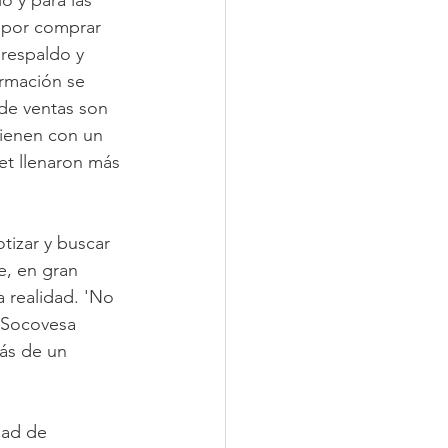
o y para las 
e por comprar 
respaldo y 
rmación se 
 de ventas son 
vienen con un 
net llenaron más 
tizar y buscar 
e, en gran 
 realidad. 'No 
 Socovesa 
ás de un 
dad de 