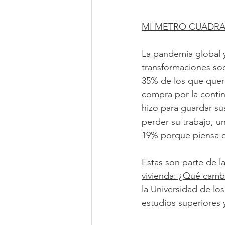
MI METRO CUADR
La pandemia global y
transformaciones soc
35% de los que querí
compra por la contin
hizo para guardar su
perder su trabajo, u
19% porque piensa que
Estas son parte de l
vivienda: ¿Qué cambi
la Universidad de lo
estudios superiores 