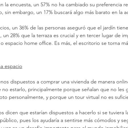
ún la encuesta, un 57% no ha cambiado su preferencia re
, sin embargo, un 17% buscará algo más barato en la ac
cios, un 36% de las personas aseguró que el jardín tien
, un 28% que la terraza es crucial y en tercer lugar de i
 o espacio home office. Es más, el escritorio se torna má
 espacio
lenos dispuestos a comprar una vivienda de manera onlin
 no estarlo, principalmente porque señalan que no les gu
loto personalmente, y porque un tour virtual no es sufici
dicen que estarían dispuestos a hacerlo si se tuviera la 
úblico, pues los ayudaría a sentirse más cómodos y seg