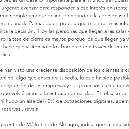
 vez es un desafío importante para el mundo inmobiliari
Es urgente avanzar para responder a ese interés existent
rma completamente online, brindando a las personas el 
ren', añade Palma, quien precisa que mientras más info
lita la decisión. 'Hoy las personas que llegan a las salas
o la tasa de cierre es mayor, porque los que llegan ya 
ue hace que visiten solo los barrios que a través de inter
plica.
e han visto una creciente disposición de los clientes a co
 online, algo que antes no sucedía, lo que ha sido posibl
va adaptación de las empresas y sus procesos a esta nueva
 que volviéramos a la antigua normalidad. En el caso de
ril hubo un alza del 40% de cotizaciones digitales, adem
reservas', revela.
 gerente de Márketing de Almagro, indica que la necesi