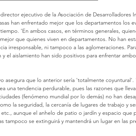
irector ejecutivo de la Asociación de Desarrolladores In
casas han enfrentado mejor que los departamentos los e
 tiempo. 'En ambos casos, en términos generales, quien
 mejor que quienes viven en departamentos. No han est
ncia irresponsable, ni tampoco a las aglomeraciones. Par
 y el aislamiento han sido positivos para enfrentar ambos
vo asegura que lo anterior sería 'totalmente coyuntural'.
sea una tendencia perdurable, pues las razones que llevar
s ciudades (fenómeno mundial por lo demás) no han desa
omo la seguridad, la cercanía de lugares de trabajo y ser
 etc., aunque el anhelo de patio o jardín y espacio que
as tampoco se extinguirá y mantendrá un lugar en las pre