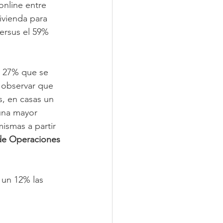
nline entre 
vienda para 
ersus el 59% 
n 27% que se 
 observar que 
, en casas un 
una mayor 
mismas a partir 
 de Operaciones 
 un 12% las 