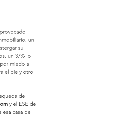
n provocado 
mobiliario, un 
stergar su 
os, un 37% lo 
 por miedo a 
 el pie y otro 
úsqueda de 
com
 y el ESE de 
e esa casa de 