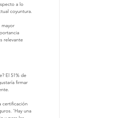
specto a lo 
tual coyuntura.
e mayor 
mportancia 
s relevante 
e? El 51% de 
staría firmar 
ente.
certificación 
uros. 'Hay una 