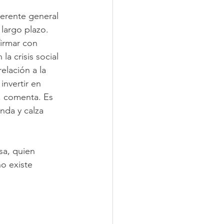
gerente general 
largo plazo. 
irmar con 
a crisis social 
elación a la 
nvertir en 
, comenta. Es 
nda y calza 
sa, quien 
o existe 