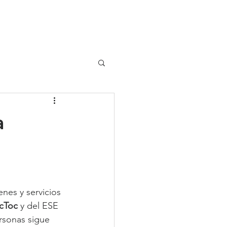
UIPO
CLIENTES
a
nes y servicios 
cToc
 y del ESE 
rsonas sigue 