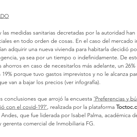
ADO
 las medidas sanitarias decretadas por la autoridad ha
iales en todo orden de cosas. En el caso del mercado in
an adquirir una nueva vivienda para habitarla decidió po
gencia, ya sea por un tiempo o indefinidamente. De est
s ahorros en caso de necesitarlos más adelante, un 26%
n 19% porque tuvo gastos imprevistos y no le alcanza para
 van a bajar los precios (ver infografía).
as conclusiones que arrojó la encuesta 
'Preferencias y b
ó con el covid-19?'
, realizada por la plataforma 
Toctoc.
s Andes, que fue liderada por Isabel Palma, académica d
y gerenta comercial de Inmobiliaria FG.