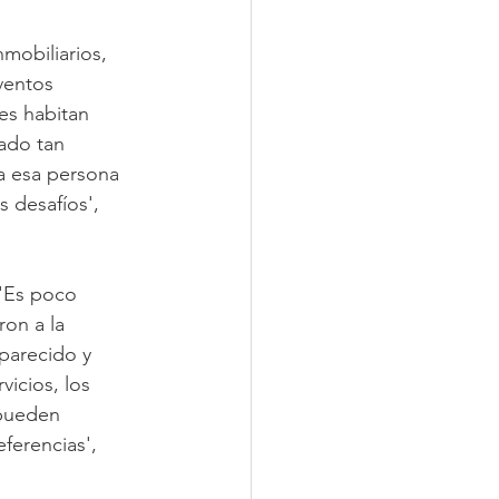
mobiliarios, 
ventos 
es habitan 
ado tan 
a esa persona 
 desafíos', 
 'Es poco 
on a la 
parecido y 
vicios, los 
 pueden 
ferencias', 