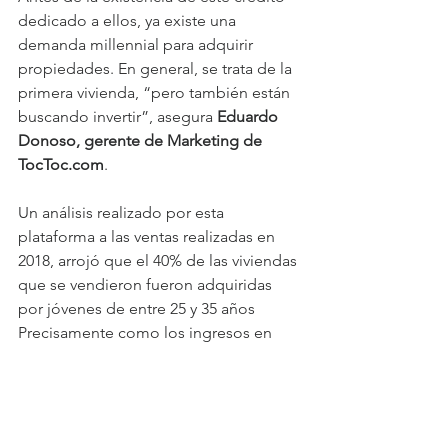
dedicado a ellos, ya existe una 
demanda millennial para adquirir 
propiedades. En general, se trata de la 
primera vivienda, “pero también están 
buscando invertir”, asegura 
Eduardo 
Donoso, gerente de Marketing de 
TocToc.com
.
Un análisis realizado por esta 
plataforma a las ventas realizadas en 
2018, arrojó que el 40% de las viviendas 
que se vendieron fueron adquiridas 
por jóvenes de entre 25 y 35 años 
Precisamente como los ingresos en 
esta etapa de la vida no son tan altos, 
el ejecutivo indica que “las viviendas a 
las que pueden acceder fluctúan entre 
las 2.500 UF y las 5.500 UF, siempre 