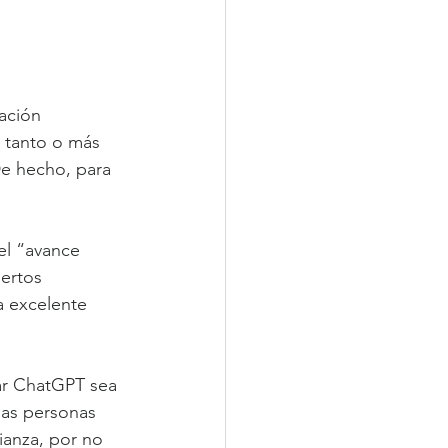
ación 
o tanto o más 
De hecho, para 
el “avance 
ertos 
 excelente 
ar ChatGPT sea 
nas personas 
ianza, por no 