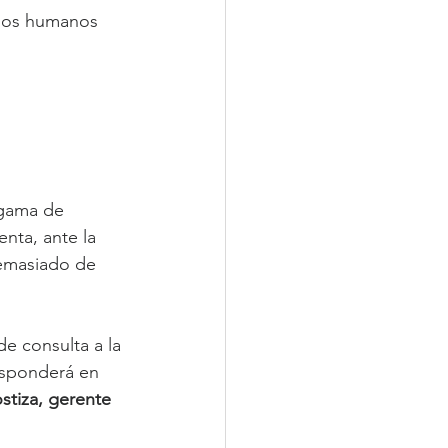
 los humanos 
 gama de 
nta, ante la 
demasiado de 
e consulta a la 
esponderá en 
tiza, gerente 