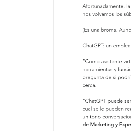
Afortunadamente, la
nos volvamos los súbdi
(Es una broma. Aunq
ChatGPT: un emplead
“Como asistente vir
herramientas y funci
pregunta de si podr
cerca.
“ChatGPT puede ser u
cual se le pueden re
un tono conversacion
de Marketing y Exper