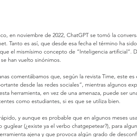
blico, en noviembre de 2022, ChatGPT se tomó la convers
net. Tanto es así, que desde esa fecha el término ha sid
e el mismísimo concepto de “Inteligencia artificial”. 
e han vuelto sinónimos.
nas comentábamos que, según la revista Time, este es 
rtante desde las redes sociales”, mientras algunos exp
esta herramienta, en vez de una amenaza, puede ser una
entes como estudiantes, si es que se utiliza bien.
ápido, y aunque es probable que en algunos meses us
 guglear (¿existe ya el verbo chatgepetear?), para algu
herramienta ajena y que provoca algún grado de desconf