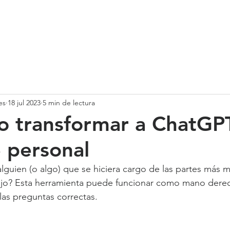
SOMOS
SERVICIOS
CASOS DE ÉXITO
NUESTRO EQ
es
18 jul 2023
5 min de lectura
o transformar a ChatGP
e personal
 alguien (o algo) que se hiciera cargo de las partes más 
bajo? Esta herramienta puede funcionar como mano derec
las preguntas correctas.