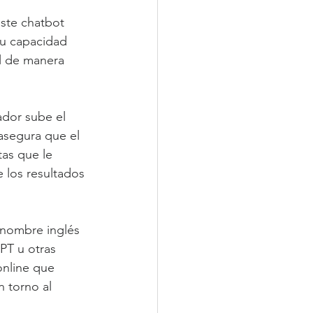
ste chatbot 
Su capacidad 
l de manera 
dor sube el 
asegura que el 
as que le 
 los resultados 
nombre inglés 
PT u otras 
online que 
n torno al 