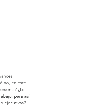
vances 
é no, en este 
personal? ¿Le 
abajo, para así 
 o ejecutivas?