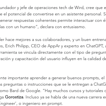
undador y jefe de operaciones tech de Wird, cree que e
ne el potencial de convertirse en un asistente personal. 
enerar respuestas coherentes permite interactuar con é
rías con un humano”, declara con entusiasmo.
er hace mejores a sus colaboradores, y un buen entrena
es, Erich Philipp, CEO de AppAr y experto en ChatGPT, 
rramienta se vincula directamente con el tipo de pregunt
ción y capacitación del usuario influyen en la calidad de
nte importante aprender a generar buenos prompts, el 
as preguntas o instrucciones que se le entregan a ChatG
como Bard de Google. “Hay muchos cursos y tutoriales 
ga 
Gorostiza
. Incluso ya se habla de una nueva carrera e
Engineer’, o ingeniero en prompt.