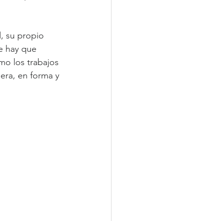
, su propio 
e hay que 
mo los trabajos 
ra, en forma y 