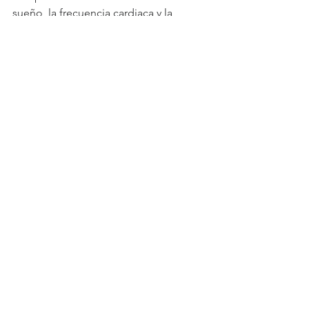
sueño, la frecuencia cardiaca y la 
absorción de oxígeno en la sangre 
para un mejor rendimiento.
¡Quizás sea un buen momento para 
ponerse las zapatillas y alistarse para 
entrenar!
Ver todo
Entradas recientes