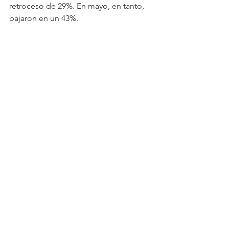
retroceso de 29%. En mayo, en tanto, 
bajaron en un 43%.
Adicionalmente, los montos 
involucrados también disminuyeron, 
pasando de un promedio de $204.000 
millones mensuales a $137.600 
millones en abril y $111.142 millones.
Venta de viviendas
En tanto, el último informe de la CChC 
sobre ventas inmobiliarias, dado a 
conocer a inicios de mes, daba cuenta 
que en abril la venta de viviendas cayó 
66,4% respecto a igual mes del año 
anterior, como resultado de una 
contracción de 73,2% en la 
comercialización de departamentos y 