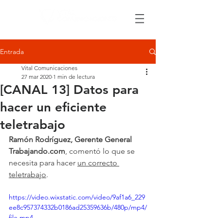
Entrada
Vital Comunicaciones
27 mar 2020
1 min de lectura
[CANAL 13] Datos para
hacer un eficiente
teletrabajo
Ramón Rodríguez, Gerente General 
Trabajando.com
,
 comentó lo que se 
necesita para hacer 
un correcto 
teletrabajo
.
https://video.wixstatic.com/video/9af1a6_229
ee8c957374332b0186ad25359636b/480p/mp4/
file.mp4