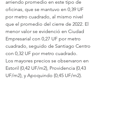
arriendo promedio en este tipo de 
oficinas, que se mantuvo en 0,39 UF 
por metro cuadrado, al mismo nivel 
que el promedio del cierre de 2022. El 
menor valor se evidenció en Ciudad 
Empresarial con 0,27 UF por metro 
cuadrado, seguido de Santiago Centro 
con 0,32 UF por metro cuadrado.
Los mayores precios se observaron en 
Estoril (0,42 UF/m2), Providencia (0,43 
UF/m2), y Apoquindo (0,45 UF/m2).
Respecto al ingreso de nuevos 
proyectos, 
la líder en Investigación de 
Mercado de Cushman & Wakefield
destacó 'el inicio de la construcción 
del teleférico que conecta las comunas 
de Vitacura, Providencia y Huechuraba, 
que favorecerá la conectividad 