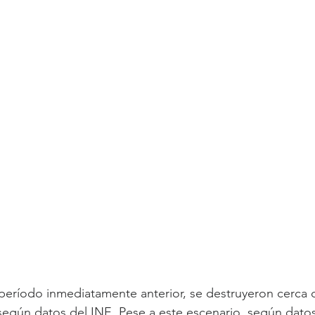
eríodo inmediatamente anterior, se destruyeron cerca d
según datos del INE. Pese a este escenario, según datos