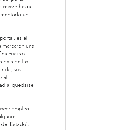
n marzo hasta 
rimentado un 
ortal, es el 
es marcaron una 
fica cuatros 
 baja de las 
ende, sus 
 al 
d al quedarse 
uscar empleo 
algunos 
 del Estado', 