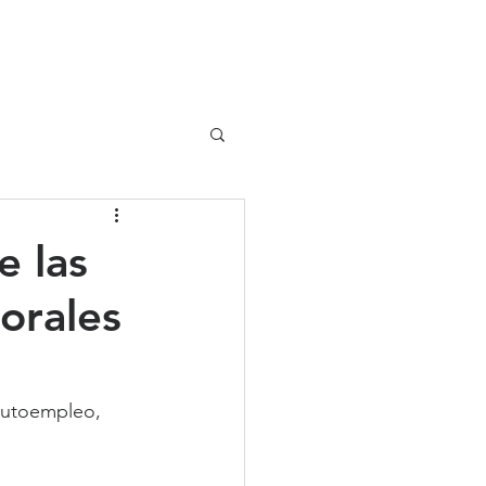
UIPO
CLIENTES
e las
orales
autoempleo, 