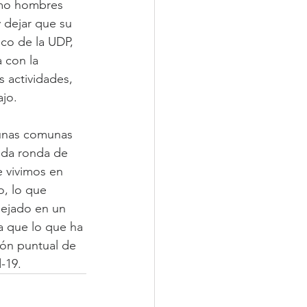
omo hombres 
 dejar que su 
co de la UDP, 
 con la 
 actividades, 
ajo.
gunas comunas 
nda ronda de 
 vivimos en 
, lo que 
lejado en un 
a que lo que ha 
ión puntual de 
-19.