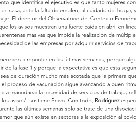
nto que identifica el ejecutivo es que tanto mujeres c
en casa, ante la falta de empleo, al cuidado del hogar, y
abaje. El director del Observatorio del Contexto Económi
ue los avisos muestran una fuerte caída en abril en línea
rentenas masivas que impide la realización de múltiples
necesidad de las empresas por adquirir servicios de trab
omenzado a repuntar en las últimas semanas, porque al
r de la fase 1 y porque la expectativa es que esta segu
 sea de duración mucho más acotada que la primera que
, el proceso de vacunación sigue avanzando a buen ritmo
 a reanudarse la necesidad de servicios de trabajo, ref
los avisos', sostiene Bravo. Con todo, 
Rodríguez 
esper
rante las últimas semanas solo se trate de una disociac
temor que aún existe en sectores a la exposición al covid