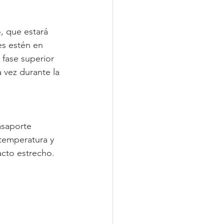
, que estará 
es estén en 
fase superior 
 vez durante la 
asaporte 
 temperatura y 
cto estrecho.