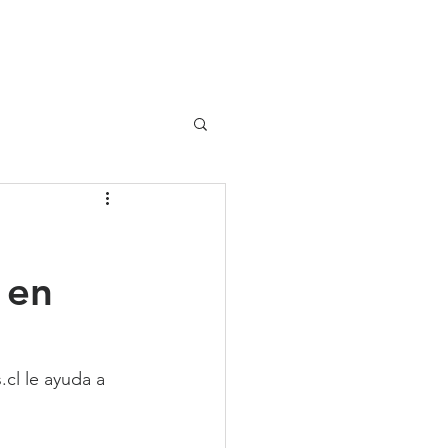
UIPO
CLIENTES
 en
cl le ayuda a 