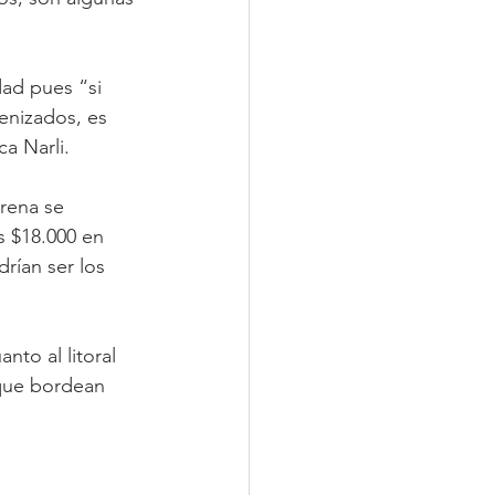
ad pues “si 
enizados, es 
ca Narli.
rena se 
s $18.000 en 
rían ser los 
to al litoral 
 que bordean 