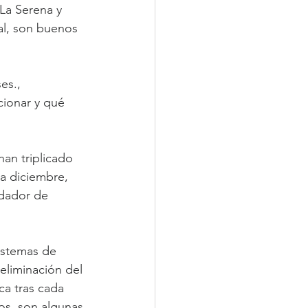
La Serena y 
al, son buenos 
es., 
cionar y qué 
an triplicado 
a diciembre, 
dador de 
istemas de 
eliminación del 
ca tras cada 
s, son algunas 