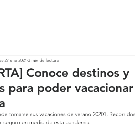
SOMOS
SERVICIOS
CASOS DE ÉXITO
NUESTRO EQ
es
27 ene 2021
3 min de lectura
TA] Conoce destinos y
os para poder vacacionar
a
nde tomarse sus vacaciones de verano 20201, Recorridos.
ar seguro en medio de esta pandemia.