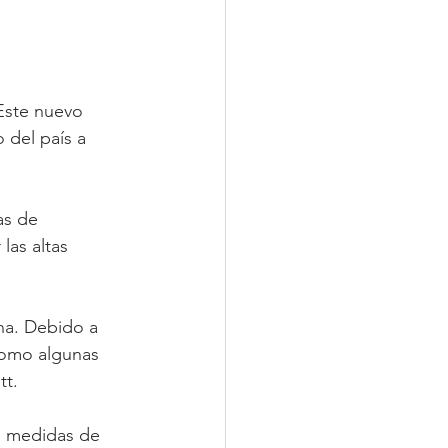
 Este nuevo 
o del país a 
as de 
las altas 
na. Debido a 
como algunas 
tt.
s medidas de 