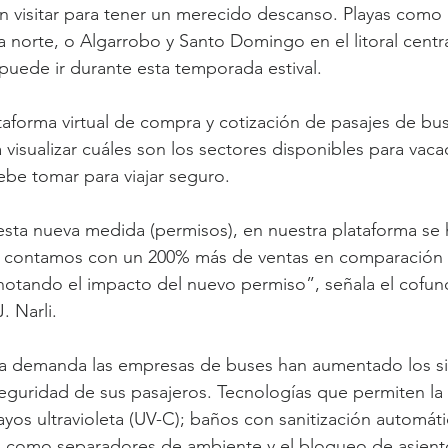
 visitar para tener un merecido descanso. Playas como 
norte, o Algarrobo y Santo Domingo en el litoral centr
 puede ir durante esta temporada estival.
ataforma virtual de compra y cotización de pasajes de bus
 visualizar cuáles son los sectores disponibles para vaca
ebe tomar para viajar seguro.
sta nueva medida (permisos), en nuestra plataforma se h
 ya contamos con un 200% más de ventas en comparación 
notando el impacto del nuevo permiso”, señala el cofun
. Narli.
a demanda las empresas de buses han aumentado los s
 seguridad de sus pasajeros. Tecnologías que permiten la 
ayos ultravioleta (UV-C); baños con sanitización automáti
C como separadores de ambiente y el bloqueo de asiento