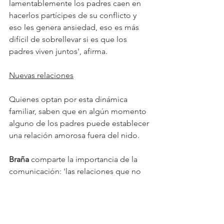
lamentablemente los padres caen en 
hacerlos partícipes de su conflicto y 
eso les genera ansiedad, eso es más 
difícil de sobrellevar si es que los 
padres viven juntos', afirma.
Nuevas relaciones
Quienes optan por esta dinámica 
familiar, saben que en algún momento 
alguno de los padres puede establecer 
una relación amorosa fuera del nido.
Braña 
comparte la importancia de la 
comunicación: 'las relaciones que no 
tienen vínculo amoroso sexual, 
pueden a través de una comunicación 
o entrenamiento en habilidades 
blandas, llevar una buena relación y 