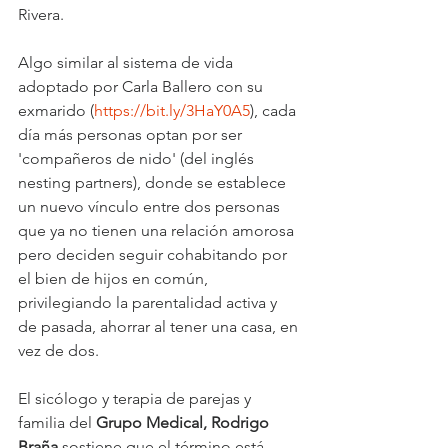
Rivera.
Algo similar al sistema de vida 
adoptado por Carla Ballero con su 
exmarido (
https://bit.ly/3HaY0A5
), cada 
día más personas optan por ser 
'compañeros de nido' (del inglés 
nesting partners), donde se establece 
un nuevo vínculo entre dos personas 
que ya no tienen una relación amorosa 
pero deciden seguir cohabitando por 
el bien de hijos en común, 
privilegiando la parentalidad activa y 
de pasada, ahorrar al tener una casa, en 
vez de dos.
El sicólogo y terapia de parejas y 
familia del 
Grupo Medical, Rodrigo 
Braña
 sostiene que el término está 