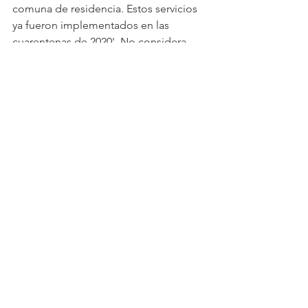
comuna de residencia. Estos servicios 
ya fueron implementados en las 
cuarentenas de 2020'. No considera 
reducciones de personal. Roberto 
Bascuñán, gerente general de 
Inmobiliaria Norte Verde, revela que 
'tenemos ocho obras en cuarentena, el 
100% de nuestras faenas en 
construcción. Todas se acogieron al 
protocolo de la CChC'. Bascuñán 
explica que el mayor costo que 
registra una faena durante cuarentena 
'depende del estado de avance, pero 
en promedio puede variar entre 6 a 10 
UF por persona, pudiendo llegar a las 
1.000 UF por mes'. Pese a ello, no 
prevé despidos.