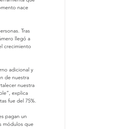
momento nace 
ersonas. Tras 
úmero llegó a 
el crecimiento 
no adicional y 
n de nuestra 
talecer nuestra 
ble”, explica 
tas fue del 75%.
es pagan un 
os módulos que 