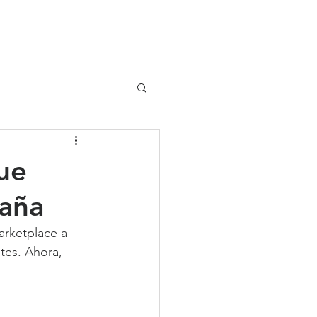
UIPO
CLIENTES
ue
paña
arketplace a 
tes. Ahora, 