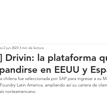
SOMOS
SERVICIOS
CASOS DE ÉXITO
NUESTRO EQ
es
2 jun 2023
3 min de lectura
 Drivin: la plataforma q
pandirse en EEUU y Es
 chilena fue seleccionada por SAP para ingresar a su M
Foundry Latin America, ampliando así su cartera de clien
aís norteamericano.