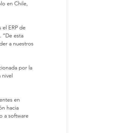
lo en Chile, 
s el ERP de 
. “De esta 
der a nuestros 
cionada por la 
nivel 
entes en 
ón hacia 
o a software 