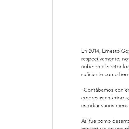
En 2014, Ernesto Goy
respectivamente, not
nube en el sector log
suficiente como herr
“Contábamos con exp
empresas anteriores, 
estudiar varios mer
Así fue como desarro
convertirse en una p