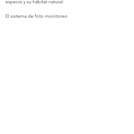
especie y su hábitat natural.
El sistema de foto monitoreo 
implementado por Conaf del Parque 
Nacional Cerro Castillo es el más 
exitoso dentro de las áreas protegidas 
estatales. La donación es un ejemplo 
de colaboración entre organismos del 
estado, el sector privado y 
organizaciones de la sociedad civil.
Ver todo
Entradas recientes