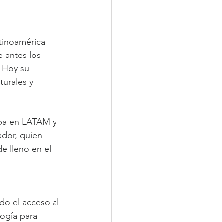
tinoamérica 
e antes los 
 Hoy su 
turales y 
ba en LATAM y 
dor, quien 
e lleno en el 
ndo el acceso al 
ogía para 