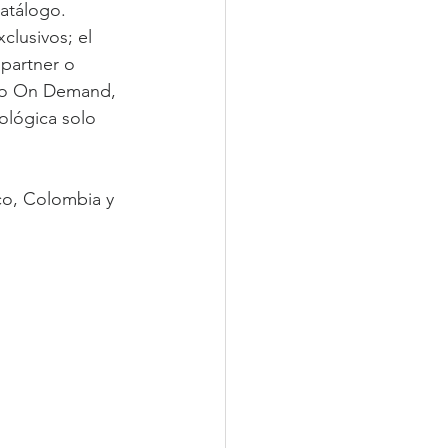
atálogo. 
lusivos; el 
partner o 
tivo On Demand, 
ológica solo 
co, Colombia y 