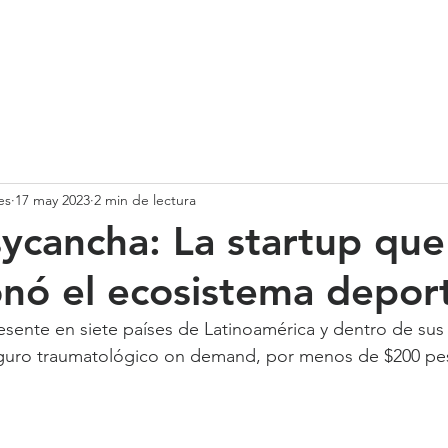
SOMOS
SERVICIOS
CASOS DE ÉXITO
NUESTRO EQ
es
17 may 2023
2 min de lectura
sycancha: La startup que
onó el ecosistema depor
sente en siete países de Latinoamérica y dentro de sus
eguro traumatológico on demand, por menos de $200 pe