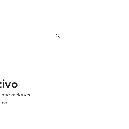
UIPO
CLIENTES
tivo
 innovaciones 
sos.