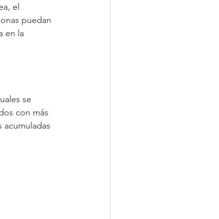
a, el 
rsonas puedan 
 en la 
uales se 
idos con más 
as acumuladas 