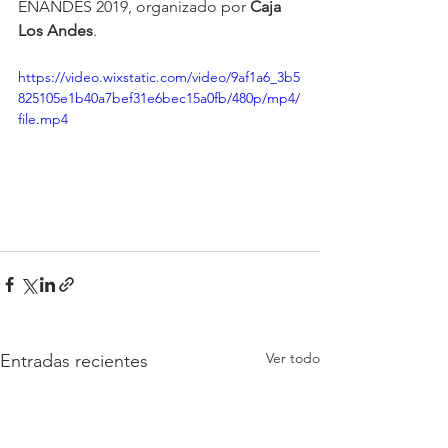
ENANDES 2019, organizado por 
Caja 
Los Andes
.
https://video.wixstatic.com/video/9af1a6_3b5
825105e1b40a7bef31e6bec15a0fb/480p/mp4/
file.mp4
Ver todo
Entradas recientes