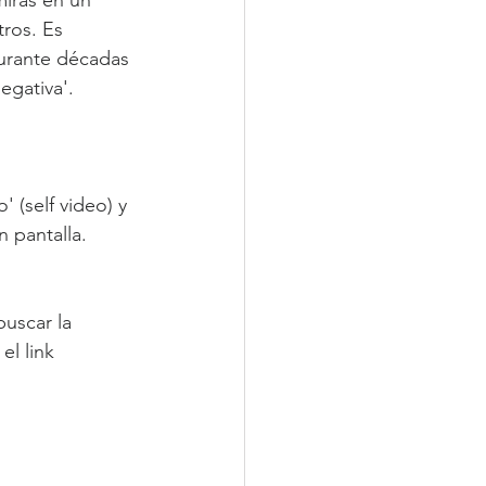
ros. Es 
urante décadas 
egativa'.
' (self video) y 
n pantalla. 
buscar la 
el link 