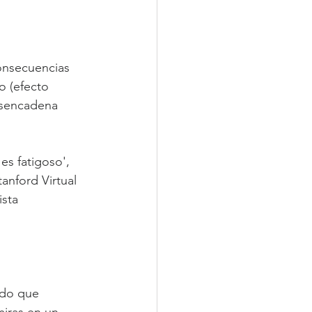
onsecuencias 
o (efecto 
esencadena 
s fatigoso', 
anford Virtual 
ista 
odo que 
miras en un 