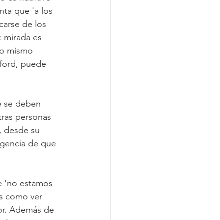
ta que 'a los 
carse de los 
: mirada es 
no mismo 
ford, puede 
e se deben 
tras personas 
, desde su 
igencia de que 
e 'no estamos 
s como ver 
or. Además de 