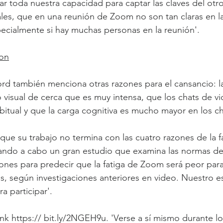
 toda nuestra capacidad para captar las claves del otro,
iales, que en una reunión de Zoom no son tan claras en l
specialmente si hay muchas personas en la reunión'.
son
ord también menciona otras razones para el cansancio: l
 visual de cerca que es muy intensa, que los chats de v
bitual y que la carga cognitiva es mucho mayor en los ch
que su trabajo no termina con las cuatro razones de la fa
ando a cabo un gran estudio que examina las normas de 
ones para predecir que la fatiga de Zoom será peor para
, según investigaciones anteriores en video. Nuestro es
ra participar'.
 link https:// bit.ly/2NGEH9u. 'Verse a sí mismo durante l