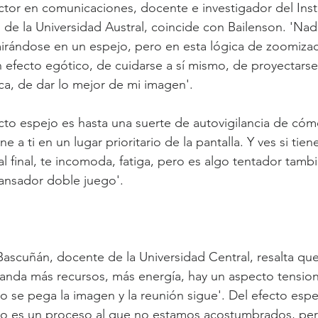
tor en comunicaciones, docente e investigador del Inst
de la Universidad Austral, coincide con Bailenson. 'Nad
ándose en un espejo, pero en esta lógica de zoomizac
n efecto egótico, de cuidarse a sí mismo, de proyectarse
ica, de dar lo mejor de mi imagen'.
cto espejo es hasta una suerte de autovigilancia de có
 a ti en un lugar prioritario de la pantalla. Y ves si tien
l final, te incomoda, fatiga, pero es algo tentador tamb
ansador doble juego'.
Bascuñán, docente de la Universidad Central, resalta que
anda más recursos, más energía, hay un aspecto tension
 se pega la imagen y la reunión sigue'. Del efecto esp
o es un proceso al que no estamos acostumbrados, pero 