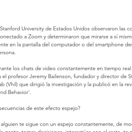
 Stanford University de Estados Unidos observaron las c
 conectado a Zoom y determinaron que mirarse a sí mism
nte en la pantalla del computador o del smartphone d
ersona.
rante los chats de video constantemente en tiempo real e
a el profesor Jeremy Bailenson, fundador y director de St
 (Vhil) que dirigió la investigación y la publicó en la rev
nd Behavior'.
secuencias de este efecto espejo?
si alguien te sigue con un espejo constantemente, de m
a gente, tomas decisiones, interactúas con el resto, te 