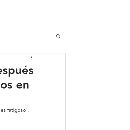
UIPO
CLIENTES
espués
mos en
s fatigoso', 