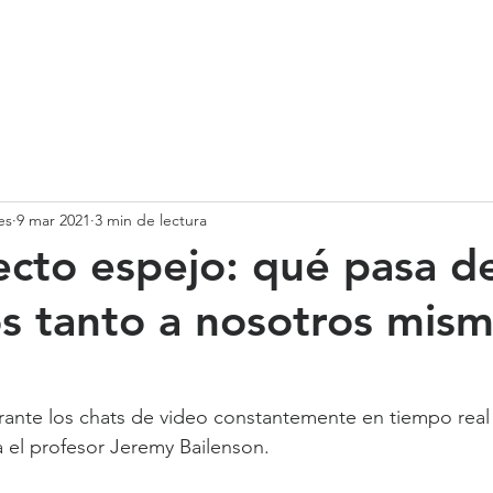
SOMOS
SERVICIOS
CASOS DE ÉXITO
NUESTRO EQ
es
9 mar 2021
3 min de lectura
ecto espejo: qué pasa d
s tanto a nosotros mis
rante los chats de video constantemente en tiempo real e
a el profesor Jeremy Bailenson.