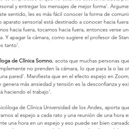
ersonal y entregar los mensajes de mejor forma'. Argumen
te sentido, les es más fácil conocer la forma de comuni
 aparato sensorial está destinado a conocer hacia fuera
mos hacia fuera, tocamos hacia fuera, entonces verse u
. Y apagar la cámara, como sugiere el profesor de Stan
s tanto'.
óloga de Clínica Somno
, acota que muchas personas qu
implemente no prenden la cámara, lo que para la o las o
una pared'. Manifiesta que en el efecto espejo en Zoom
que genera más ansiedad y tensión es la desconfianza y ex
á haciendo el trabajo'.
 sicóloga de Clínica Universidad de los Andes, aporta qu
rnos al espejo a cada rato y una reunión de una hora e
nte una hora en un espejo y eso puede ser bien cansad