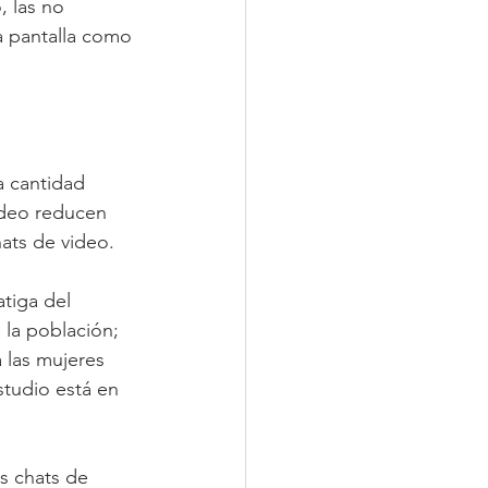
 las no 
a pantalla como 
a cantidad 
ideo reducen 
ats de video.
tiga del 
la población; 
 las mujeres 
tudio está en 
os chats de 