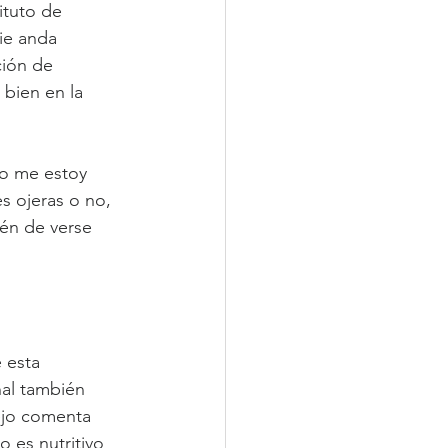
ituto de 
ie anda 
ión de 
 bien en la 
mo me estoy 
es ojeras o no, 
ién de verse 
 esta 
al también 
ejo comenta 
es nutritivo 