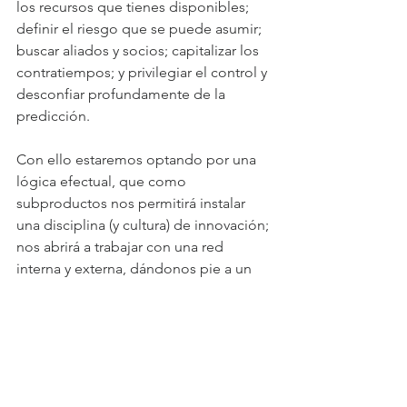
los recursos que tienes disponibles; 
definir el riesgo que se puede asumir; 
buscar aliados y socios; capitalizar los 
contratiempos; y privilegiar el control y 
desconfiar profundamente de la 
predicción.
Con ello estaremos optando por una 
lógica efectual, que como 
subproductos nos permitirá instalar 
una disciplina (y cultura) de innovación; 
nos abrirá a trabajar con una red 
interna y externa, dándonos pie a un 
esquema que nos permita a nivel de la 
empresa, abordar desde una mirada 
sistémica los necesarios cambios para 
construir continuamente un mejor 
futuro, creando nuevos productos y 
servicios, nuevas organizaciones o 