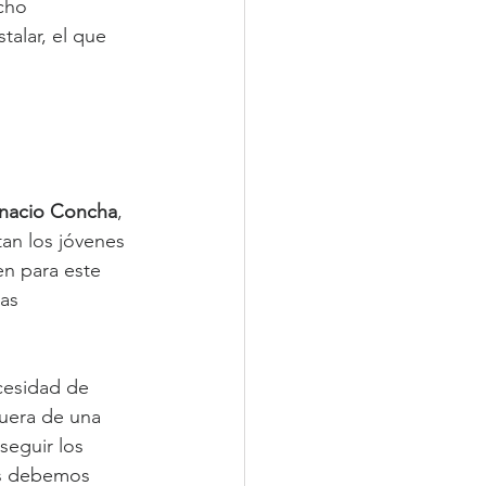
cho 
alar, el que 
Ignacio Concha
, 
an los jóvenes 
en para este 
as 
cesidad de 
fuera de una 
seguir los 
as debemos 