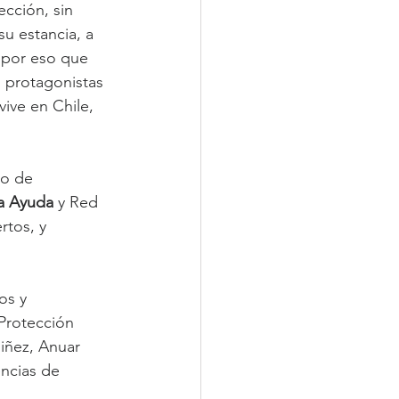
ección, sin 
u estancia, a 
 por eso que 
 protagonistas 
ive en Chile, 
no de 
a Ayuda
 y Red 
tos, y 
os y 
Protección 
iñez, Anuar 
encias de 