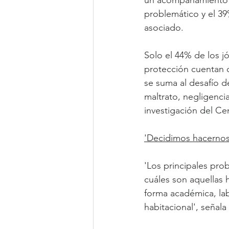
un acompañamiento e
problemático y el 39
asociado.
Solo el 44% de los j
protección cuentan c
se suma al desafío d
maltrato, negligenci
investigación del Ce
'Decidimos hacernos
'Los principales pro
cuáles son aquellas 
forma académica, lab
habitacional', señala