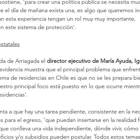
sostiene, 'para crear una política pública se necesita mu
 el día de mañana exista una, es algo que queremos inst
an esta experiencia tengan un rol muy muy importante, 
 este sistema de protección'.
statales
da de Arriagada el 
director ejecutivo de María Ayuda, 
 evidencia muestra que el principal problema que enfrent
ema de residencias en Chile es que no se les prepara bi
tro principal foco está puesto en lo que ocurre mientr
sidencias'.
nta a que hay una tarea pendiente, consistente en la ne
es para el egreso, 'que puedan insertarse en la realidad 
 que conlleva una vida independiente, dónde vivir, cómo 
eficios y/o subsidios pueden postular. Todos estos tem