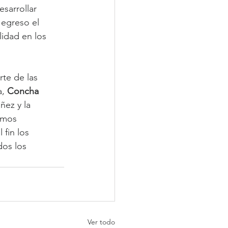
sarrollar 
egreso el 
idad en los 
te de las 
, 
Concha 
ez y la 
amos 
fin los 
os los 
Ver todo