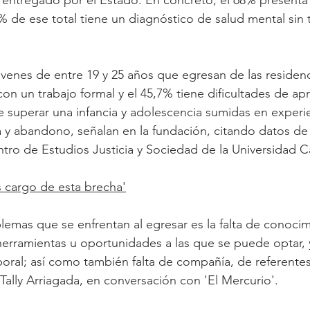
ntregado por el Estado. En concreto, el 68% present
% de ese total tiene un diagnóstico de salud mental sin 
óvenes de entre 19 y 25 años que egresan de las residenc
on un trabajo formal y el 45,7% tiene dificultades de apr
e superar una infancia y adolescencia sumidas en experi
a y abandono, señalan en la fundación, citando datos de
ntro de Estudios Justicia y Sociedad de la Universidad Ca
 cargo de esta brecha'
blemas que se enfrentan al egresar es la falta de conoci
herramientas u oportunidades a las que se puede optar, 
oral; así como también falta de compañía, de referentes
 Tally Arriagada, en conversación con 'El Mercurio'.