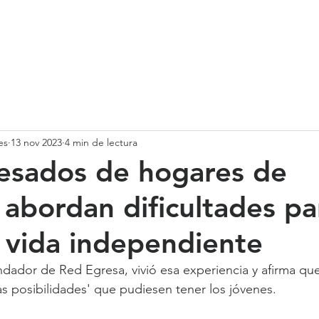
SOMOS
SERVICIOS
CASOS DE ÉXITO
NUESTRO EQ
es
13 nov 2023
4 min de lectura
esados de hogares de
abordan dificultades pa
su vida independiente
undador de Red Egresa, vivió esa experiencia y afirma qu
as posibilidades' que pudiesen tener los jóvenes.