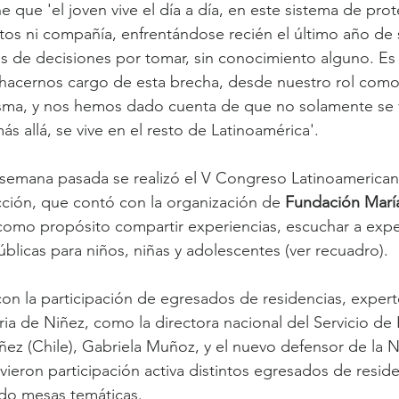
ne que 'el joven vive el día a día, en este sistema de prot
s ni compañía, enfrentándose recién el último año de s
es de decisiones por tomar, sin conocimiento alguno. Es
hacernos cargo de esta brecha, desde nuestro rol como
isma, y nos hemos dado cuenta de que no solamente se v
s allá, se vive en el resto de Latinoamérica'.
a semana pasada se realizó el V Congreso Latinoamerica
ción, que contó con la organización de
 Fundación Marí
como propósito compartir experiencias, escuchar a exper
úblicas para niños, niñas y adolescentes (ver recuadro).
on la participación de egresados de residencias, expert
ia de Niñez, como la directora nacional del Servicio de 
iñez (Chile), Gabriela Muñoz, y el nuevo defensor de la N
vieron participación activa distintos egresados de resid
ndo mesas temáticas.