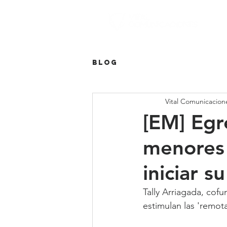
Blog
Vital Comunicacion
[EM] Egr
menores 
iniciar 
Tally Arriagada, cof
estimulan las 'remot