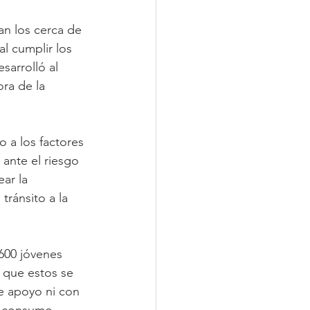
an los cerca de 
l cumplir los 
sarrolló al 
ra de la 
 a los factores 
ante el riesgo 
ar la 
ránsito a la 
600 jóvenes 
 que estos se 
e apoyo ni con 