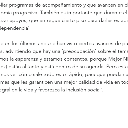
rollar programas de acompañamiento y que avancen en de
omía progresiva. También es importante que durante el 
zar apoyos, que entregue cierto piso para darles estabil
dependencia'.
e en los últimos años se han visto ciertos avances de par
les, advirtiendo que hay una 'preocupación' sobre el tema
mos la esperanza y estamos contentos, porque Mejor Niñ
ñez) están al tanto y está dentro de su agenda. Pero est
os ver cómo sale todo esto rápido, para que puedan al 
mas que les garanticen una mejor calidad de vida en tod
ral en la vida y favorezca la inclusión social'.