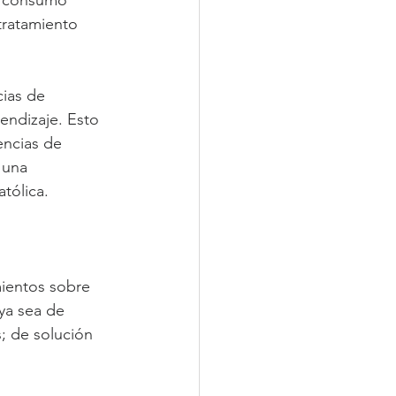
a consumo 
tratamiento 
ias de 
endizaje. Esto 
encias de 
 una 
tólica.
mientos sobre 
ya sea de 
; de solución 