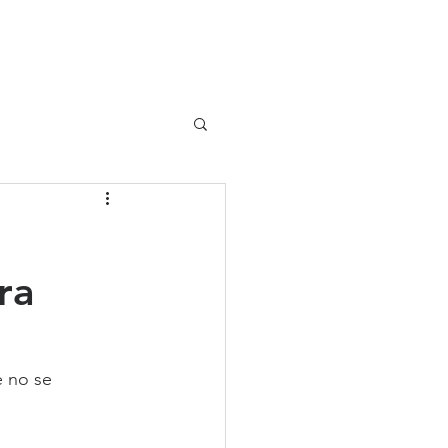
UIPO
CLIENTES
ra
e no se 