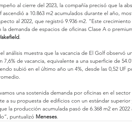
peño al cierre del 2023, la compañía precisó que la abs
f ascendió a 10.863 m2 acumulados durante el año, mos
ecto al 2022, que registró 9.936 m2. “Este crecimiento 
n la demanda de espacios de oficinas Clase A o premium
akefield
.
el análisis muestra que la vacancia de El Golf observó u
 7,6% de vacancia, equivalente a una superficie de 54.0
riendo subió en el último año un 4%, desde las 0,52 UF po
romedio.
amos una sostenida demanda por oficinas en el sector d
e a su propuesta de edificios con un estándar superior 
 que la producción acumulada pasó de 6.368 m2 en 2022 
o”, puntualizó 
Meneses
.