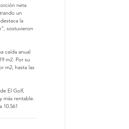
orción neta 
trando un 
destaca la 
”, sostuvieron 
na caída anual 
19 m2. Por su 
r m2, hasta las 
e El Golf, 
y más rentable. 
a 10.561 