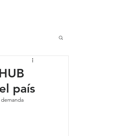
UIPO
CLIENTES
l HUB
el país
a demanda 