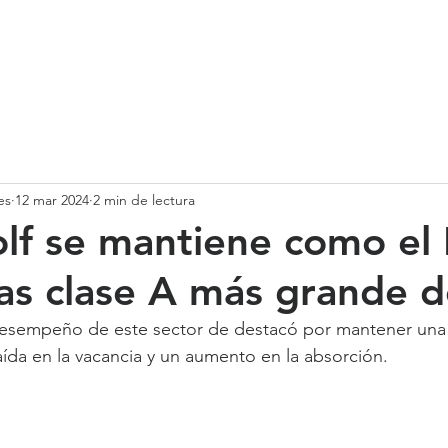
SOMOS
SERVICIOS
CASOS DE ÉXITO
NUESTRO EQ
es
12 mar 2024
2 min de lectura
Golf se mantiene como e
nas clase A más grande d
 desempeño de este sector de destacó por mantener un
ída en la vacancia y un aumento en la absorción.