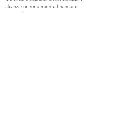
alcanzar un rendimiento financiero 
sobresaliente.
En los últimos lugares están las 
vacantes de analista de productividad 
e ingeniera para control de gestión 
senior, con un sueldo superior al 
millón ochocientos mil pesos.
Ver todo
Entradas recientes