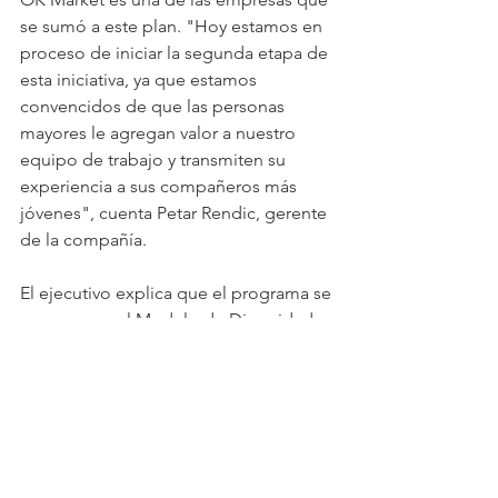
se sumó a este plan. "Hoy estamos en 
proceso de iniciar la segunda etapa de 
esta iniciativa, ya que estamos 
convencidos de que las personas 
mayores le agregan valor a nuestro 
equipo de trabajo y transmiten su 
experiencia a sus compañeros más 
jóvenes", cuenta Petar Rendic, gerente 
de la compañía.
El ejecutivo explica que el programa se 
enmarca en el Modelo de Diversidad e 
Inclusión de la firma. "En OK Market 
incorporamos este programa porque 
aporta al desarrollo del negocio, 
convirtiéndonos en una mejor 
organización e impactando 
positivamente a las personas y equipos 