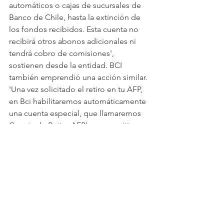
automáticos o cajas de sucursales de 
Banco de Chile, hasta la extinción de 
los fondos recibidos. Esta cuenta no 
recibirá otros abonos adicionales ni 
tendrá cobro de comisiones', 
sostienen desde la entidad. BCI 
también emprendió una acción similar. 
'Una vez solicitado el retiro en tu AFP, 
en Bci habilitaremos automáticamente 
una cuenta especial, que llamaremos 
Cuenta de Retiro AFP', reza un sitio 
web de la entidad especialmente 
creado por el 10%.
Ver todo
Entradas recientes