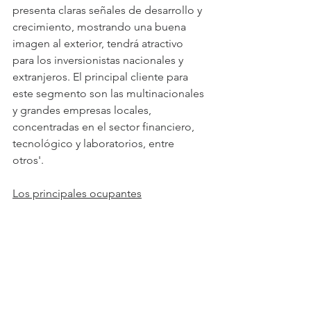
presenta claras señales de desarrollo y 
crecimiento, mostrando una buena 
imagen al exterior, tendrá atractivo 
para los inversionistas nacionales y 
extranjeros. El principal cliente para 
este segmento son las multinacionales 
y grandes empresas locales, 
concentradas en el sector financiero, 
tecnológico y laboratorios, entre 
otros'. 
Los principales ocupantes
Según un estudio de 
Cushman & 
Wakefield
, el 50% de los metros 
cuadrados actualmente ocupados está 
concentrado en los rubros servicios 
empresariales; bancos; entidades de 
seguros y servicios médicos. 