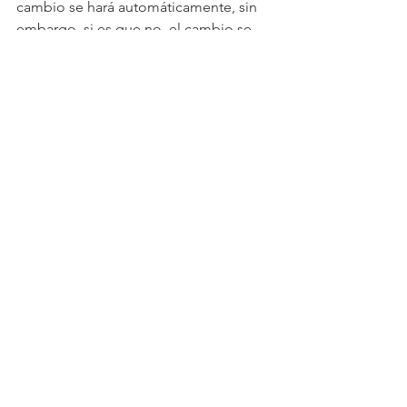
cambio se hará automáticamente, sin 
embargo, si es que no, el cambio se 
deberá realizar manualmente. Ante 
cualquier duda, el sitio web del 
Servicio Hidrográfico y Oceanográfico 
de la Armada de Chile mantendrá 
actualizada la hora oficial del territorio 
nacional.
Ver todo
Entradas recientes