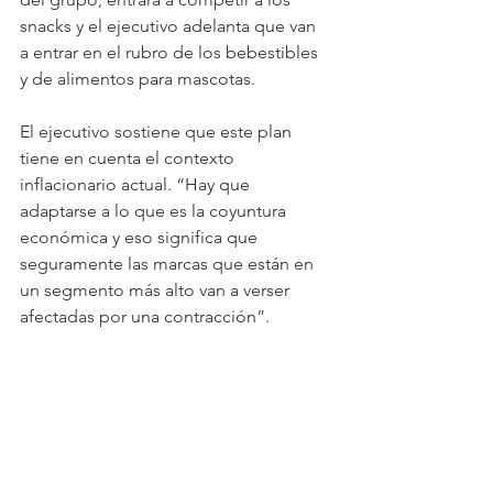
snacks y el ejecutivo adelanta que van 
a entrar en el rubro de los bebestibles 
y de alimentos para mascotas.
El ejecutivo sostiene que este plan 
tiene en cuenta el contexto 
inflacionario actual. “Hay que 
adaptarse a lo que es la coyuntura 
económica y eso significa que 
seguramente las marcas que están en 
un segmento más alto van a verser 
afectadas por una contracción”.
En ese sentido, dice que las apuestas 
deberían ir hacia las proteínas que 
sean de fácil acceso para la población  -
y destaca el jurel, principal producto 
San José-, las pastas, el arroz, salsa de 