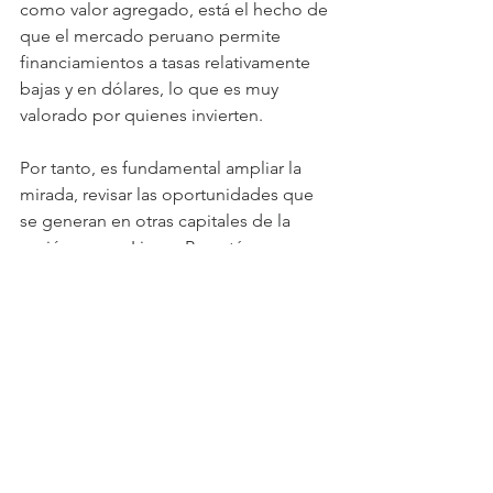
como valor agregado, está el hecho de 
que el mercado peruano permite 
financiamientos a tasas relativamente 
bajas y en dólares, lo que es muy 
valorado por quienes invierten.
Por tanto, es fundamental ampliar la 
mirada, revisar las oportunidades que 
se generan en otras capitales de la 
región, como Lima y Bogotá, no para 
abandonar las inversiones en el 
mercado de oficinas premium de 
Santiago, que sin duda va a continuar 
generando buenas rentabilidades, sino 
para diversificar las inversiones.
Marc Royer, Managing Partner de la 
división de Capital Markets South 
America de Cushman & Wakefield