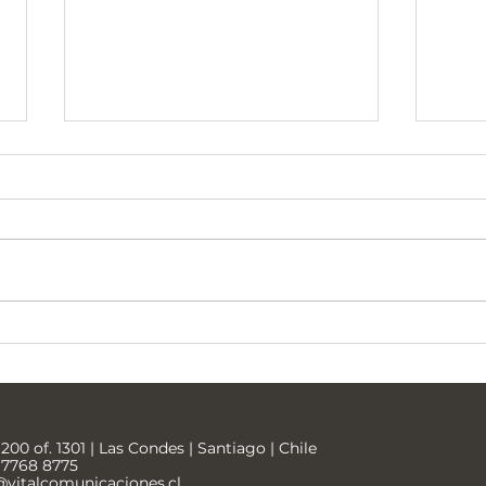
Universidad Tecnológica
Soci
Metropolitana
Bari
200 of. 1301 | Las Condes | Santiago | Chile
9 7768 8775
vitalcomunicaciones.cl