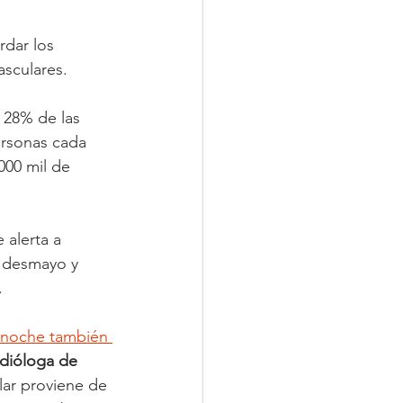
dar los 
sculares.
 28% de las 
rsonas cada 
000 mil de 
alerta a 
e desmayo y 
.
 noche también 
dióloga de 
lar proviene de 