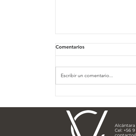
Comentarios
Clínica Somno
Escribir un comentario...
Alcántara 
Cel: +56 
contacto@