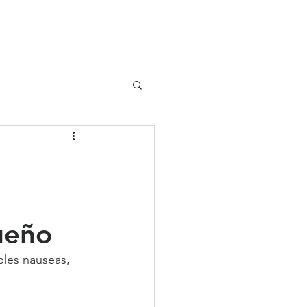
UIPO
CLIENTES
ueño
bles nauseas, 