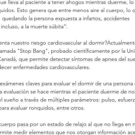
ue lleva al paciente a tener ahogos mientras duerme, l
uidos. Esto genera que entre menos aire al cuerpo, lo q
, quedando la persona expuesta a infartos, accidentes 
incluso, a la muerte súbita”.
ta nuestro riesgo cardiovascular al dormir?Actualmente
llamada "Stop Bang", probado científicamente por la Uni
anadá, que permite detectar síntomas de apnea del sue
adecer enfermedades cardiovasculares.
xámenes claves para evaluar el dormir de una persona e
a evaluación se hace mientras el paciente duerme de no
l sueño a través de múltiples parámetros: pulso, esfuerzo
para evaluar ronquidos, entre otros.
cuerpo pasa por un estado de relajo al que no llega en 
mite medir elementos que nos otorgan información acer