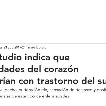
SOMOS
SERVICIOS
CASOS DE ÉXITO
NUESTRO EQ
es
23 ago 2019
2 min de lectura
tudio indica que
ades del corazón
ían con trastorno del s
 el pecho, sudoración fría, sensación de desmayo y posi
eñales de este tipo de enfermedades.