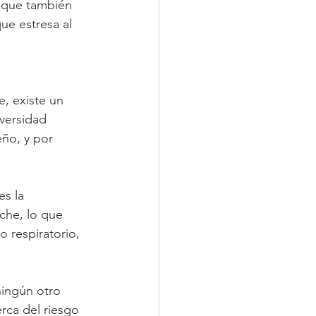
o que también 
ue estresa al 
, existe un 
versidad 
ño, y por 
s la 
che, lo que 
 respiratorio, 
ningún otro 
ca del riesgo 