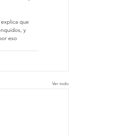
, explica que 
onquidos, y 
por eso 
Ver todo