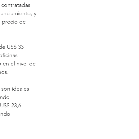
 contratadas 
nanciamiento, y 
l precio de 
de US$ 33 
ficinas 
en el nivel de 
nos.
son ideales 
ando 
U$S 23,6 
endo 