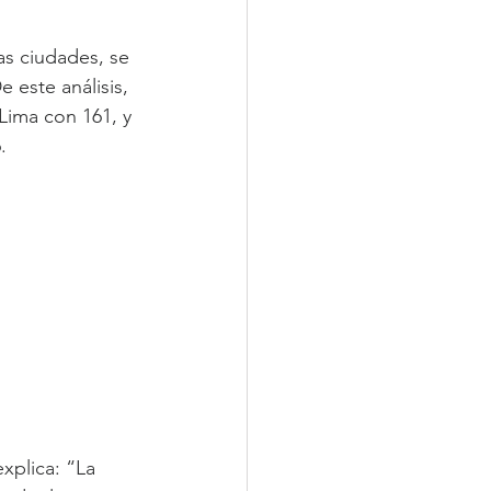
s ciudades, se 
 este análisis, 
Lima con 161, y 
.
explica: “La 