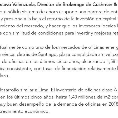
stavo Valenzuela, Director de Brokerage de Cushman & 
este sólido sistema de ahorro supone una barrera de ent
 y presiona a la baja el retorno de la inversión en capital 
ecimiento del mercado, y hacer que los inversores locale
 con similitud de condiciones para invertir y mejores re
ctualmente como uno de los mercados de oficinas emer
érica, detrás de Santiago, plaza consolidada a nivel con
o de oficinas en los últimos cinco años, alcanzando 1,58 
ca consistente, con tasas de financiación relativamente b
lazo.
arrollo similar a Lima. El inventario de oficinas clase A 
en los últimos cinco años, hasta 1,43 millones de m2 con 
muy buen desempeño de la demanda de oficinas en 2018
crecimiento económico.