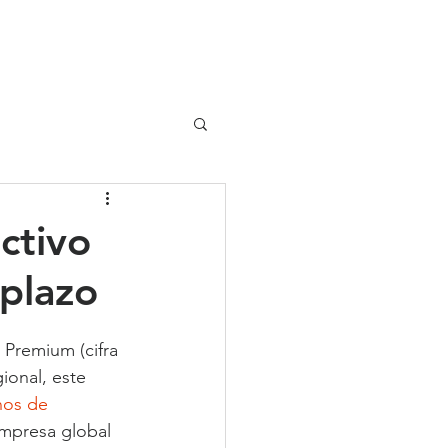
UIPO
CLIENTES
activo
 plazo
 Premium (cifra 
ional, este 
nos de 
mpresa global 