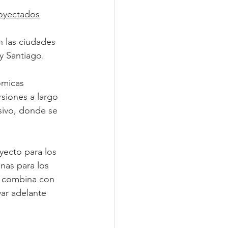
royectados
 las ciudades 
y Santiago. 
ómicas 
rsiones a largo 
sivo, donde se 
ecto para los 
nas para los 
e combina con 
var adelante 