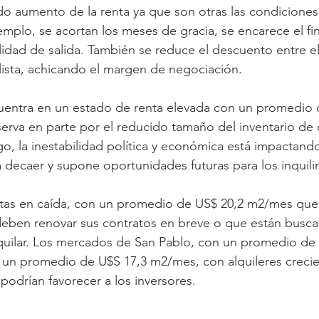
o aumento de la renta ya que son otras las condiciones
mplo, se acortan los meses de gracia, se encarece el fi
bilidad de salida. También se reduce el descuento entre e
e lista, achicando el margen de negociación.
uentra en un estado de renta elevada con un promedio 
rva en parte por el reducido tamaño del inventario de o
, la inestabilidad política y económica está impactando 
 decaer y supone oportunidades futuras para los inquili
tas en caída, con un promedio de US$ 20,2 m2/mes que 
 deben renovar sus contratos en breve o que están busc
quilar. Los mercados de San Pablo, con un promedio de 
 un promedio de U$S 17,3 m2/mes, con alquileres creci
podrían favorecer a los inversores.