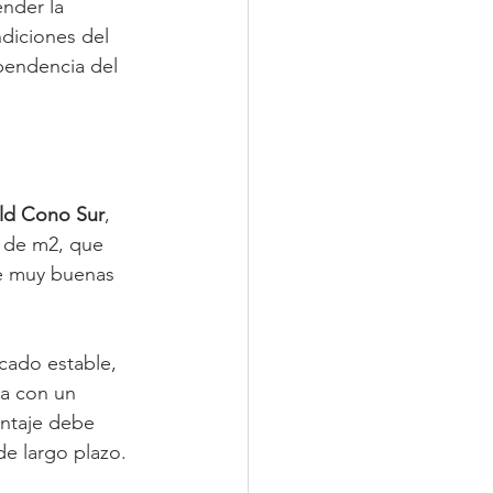
ender la 
ndiciones del 
ependencia del 
ld Cono Sur
, 
s de m2, que 
e muy buenas 
cado estable, 
ta con un 
entaje debe 
de largo plazo.