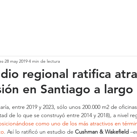
SOMOS
SERVICIOS
CASOS DE ÉXITO
NUESTRO EQ
es
28 may 2019
4 min de lectura
dio regional ratifica atr
sión en Santiago a largo
aría, entre 2019 y 2023, sólo unos 200.000 m2 de oficinas
ad de lo que se construyó entre 2014 y 2018), a nivel reg
osicionándose como uno de los más atractivos en térmi
zo
. Así lo ratificó un estudio de 
Cushman & Wakefield
 –e