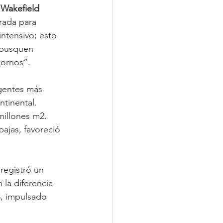
Wakefield 
rada para 
intensivo; esto 
s busquen 
tornos”.
gentes más 
tinental. 
millones m2. 
ajas, favoreció 
registró un 
la diferencia 
, impulsado 