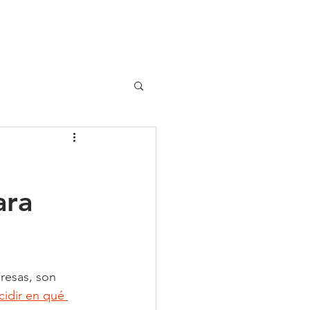
UIPO
CLIENTES
ara
resas, son 
cidir en qué 