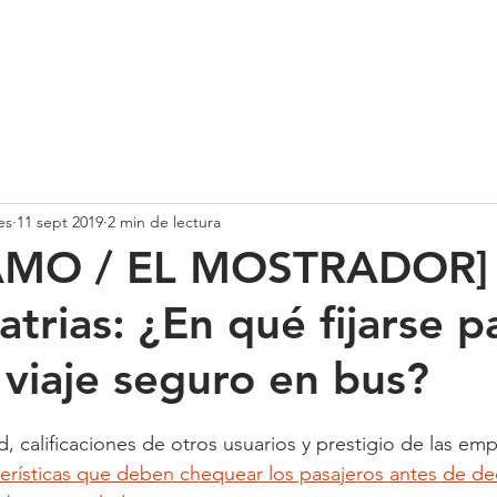
SOMOS
SERVICIOS
CASOS DE ÉXITO
NUESTRO EQ
es
11 sept 2019
2 min de lectura
AMO / EL MOSTRADOR]
atrias: ¿En qué fijarse p
 viaje seguro en bus?
 calificaciones de otros usuarios y prestigio de las emp
terísticas que deben chequear los pasajeros antes de de