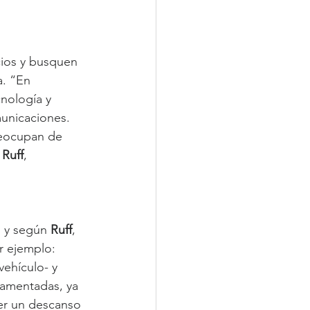
ios y busquen 
a. “En 
nología y 
unicaciones. 
reocupan de 
 Ruff
, 
 y según 
Ruff
, 
r ejemplo: 
vehículo- y 
lamentadas, ya 
er un descanso 